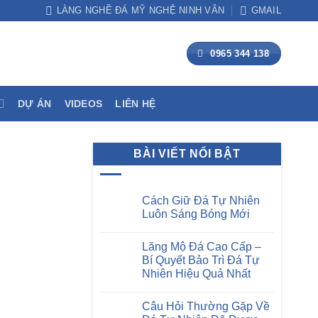
LÀNG NGHỀ ĐÁ MỸ NGHỆ NINH VÂN
GMAIL
0965 344 138
DỰ ÁN
VIDEOS
LIÊN HỆ
BÀI VIẾT NỔI BẬT
Cách Giữ Đá Tự Nhiên
Luôn Sáng Bóng Mới
Không
có
Lăng Mộ Đá Cao Cấp –
bình
luận
Bí Quyết Bảo Trì Đá Tự
ở
Nhiên Hiệu Quả Nhất
Cách
Giữ
Không
Đá
có
Tự
Câu Hỏi Thường Gặp Về
bình
Nhiên
luận