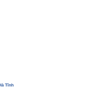
Lại
Ch0
Bình
Khu
An
Lăng
Và
Mộ
May
Mắn
Hà Tĩnh