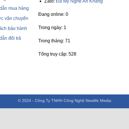
Zalo:
Đá Mỹ Nghệ An Khang
dẫn mua hàng
Đang online: 0
ức vận chuyển
Trong ngày: 1
ách bảo hành
ẫn đổi trả
Trong tháng: 71
Tổng truy cập: 528
© 2024 -
Công Ty TNHH Công Nghệ Newlife Media