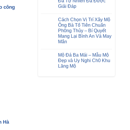
Đá Tự Nhiên Đã Được
Luôn
ở
Sáng
Giải Đáp
o công
Lăng
Bóng
Mộ
Mới
Không
Đá
có
Cao
Cách Chọn Vị Trí Xây Mộ
bình
Cấp
luận
Ông Bà Tổ Tiên Chuẩn
–
ở
Bí
Ph0ng Thủy – Bí Quyết
Câu
Quyết
Hỏi
Mang Lại Bình An Và May
Bảo
Thường
Trì
Mắn
Gặp
Đá
Về
Không
Tự
Đá
có
Nhiên
Tự
Mộ Đá Ba Mái – Mẫu Mộ
bình
Hiệu
Nhiên
luận
Quả
Đẹp và Uy Nghi Ch0 Khu
Đã
ở
Nhất
Được
Lăng Mộ
Cách
Giải
Chọn
Không
Đáp
Vị
có
Trí
bình
Xây
luận
Mộ
ở
Ông
Mộ
Bà
Đá
Tổ
Ba
Tiên
Mái
Chuẩn
–
Ph0ng
Mẫu
Thủy
Mộ
–
Đẹp
Bí
và
n Hà
Quyết
Uy
Mang
Nghi