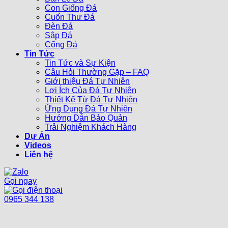
Con Giống Đá
Cuốn Thư Đá
Đèn Đá
Sập Đá
Cổng Đá
Tin Tức
Tin Tức và Sự Kiện
Câu Hỏi Thường Gặp – FAQ
Giới thiệu Đá Tự Nhiên
Lợi Ích Của Đá Tự Nhiên
Thiết Kế Từ Đá Tự Nhiên
Ứng Dụng Đá Tự Nhiên
Hướng Dẫn Bảo Quản
Trải Nghiệm Khách Hàng
Dự Án
Videos
Liên hệ
Gọi ngay
0965 344 138