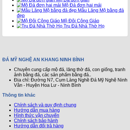
Mộ Đá đơn hai mái
Mẫu Lăng Mộ bằng đá
đẹp
Mộ Đôi Công Giáo
Trụ Đá Nhà Thờ Họ
ĐÁ MỸ NGHỆ AN KHANG NINH BÌNH
Chuyên cung cấp mộ đá, lăng thờ đá, con giống, tranh
ảnh bằng đá, các sản phẩm bằng đá..
Địa chỉ: Đường N7, Cụm Làng Nghề Đá Mỹ Nghệ Ninh
Vân - Huyện Hoa Lư - Ninh Bình
Thông tin khác
Chính sách và quy định chung
Hướng dẫn mua hàng
Hình thức vận chuyển
Chính sách bảo hành
Hướng dẫn đổi trả hàng