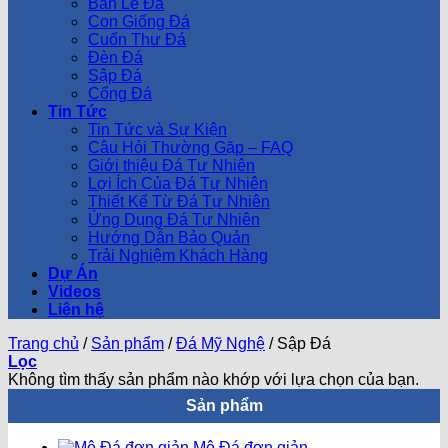
Bàn Lễ Đá
Con Giống Đá
Cuốn Thư Đá
Đèn Đá
Sập Đá
Cổng Đá
Tin Tức
Tin Tức và Sự Kiện
Câu Hỏi Thường Gặp – FAQ
Giới thiệu Đá Tự Nhiên
Lợi Ích Của Đá Tự Nhiên
Thiết Kế Từ Đá Tự Nhiên
Ứng Dụng Đá Tự Nhiên
Hướng Dẫn Bảo Quản
Trải Nghiệm Khách Hàng
Dự Án
Videos
Liên hệ
Trang chủ
/
Sản phẩm
/
Đá Mỹ Nghệ
/
Sập Đá
Lọc
Không tìm thấy sản phẩm nào khớp với lựa chọn của bạn.
Sản phẩm
Mộ Đá đơn giản