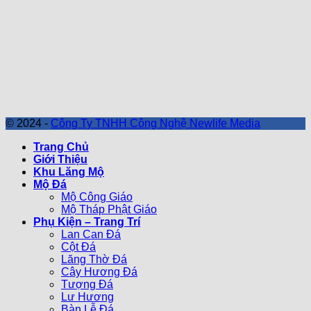
© 2024 -
Công Ty TNHH Công Nghệ Newlife Media
Trang Chủ
Giới Thiệu
Khu Lăng Mộ
Mộ Đá
Mộ Công Giáo
Mộ Tháp Phật Giáo
Phụ Kiện – Trang Trí
Lan Can Đá
Cột Đá
Lăng Thờ Đá
Cây Hương Đá
Tượng Đá
Lư Hương
Bàn Lễ Đá