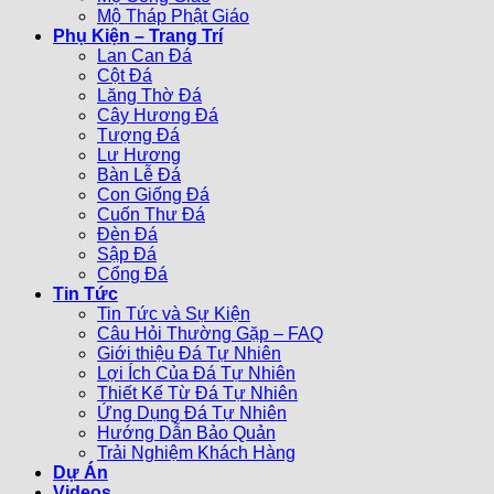
Mộ Tháp Phật Giáo
Phụ Kiện – Trang Trí
Lan Can Đá
Cột Đá
Lăng Thờ Đá
Cây Hương Đá
Tượng Đá
Lư Hương
Bàn Lễ Đá
Con Giống Đá
Cuốn Thư Đá
Đèn Đá
Sập Đá
Cổng Đá
Tin Tức
Tin Tức và Sự Kiện
Câu Hỏi Thường Gặp – FAQ
Giới thiệu Đá Tự Nhiên
Lợi Ích Của Đá Tự Nhiên
Thiết Kế Từ Đá Tự Nhiên
Ứng Dụng Đá Tự Nhiên
Hướng Dẫn Bảo Quản
Trải Nghiệm Khách Hàng
Dự Án
Videos