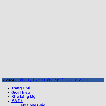
© 2024 -
Công Ty TNHH Công Nghệ Newlife Media
Trang Chủ
Giới Thiệu
Khu Lăng Mộ
Mộ Đá
Mộ Công Giáo