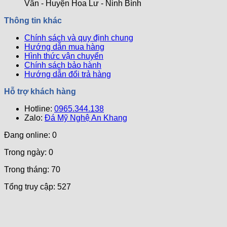
Vân - Huyện Hoa Lư - Ninh Bình
Tiên
Đẹp
Quả
Chuẩn
và
Nhất
Thông tin khác
Ph0ng
Uy
Thủy
Nghi
Chính sách và quy định chung
–
Ch0
Hướng dẫn mua hàng
Bí
Khu
Hình thức vận chuyển
Quyết
Lăng
Chính sách bảo hành
Mang
Mộ
Hướng dẫn đổi trả hàng
Lại
Bình
Hỗ trợ khách hàng
An
Hotline:
Và
0965.344.138
Zalo:
May
Đá Mỹ Nghệ An Khang
Mắn
Đang online: 0
Trong ngày: 0
Trong tháng: 70
Tổng truy cập: 527