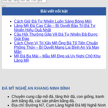
Bài viết nổi bật
Không
Cách Giữ Đá Tự Nhiên Luôn Sáng Bóng Mới
có
Lăng Mộ Đá Cao Cấp – Bí Quyết Bảo Trì Đá Tự
Không
bình
Nhiên Hiệu Quả Nhất
có
luận
Câu Hỏi Thường Gặp Về Đá Tự Nhiên Đã Được
ở
Không
bình
Giải Đáp
Cách
có
luận
Cách Chọn Vị Trí Xây Mộ Ông Bà Tổ Tiên Chuẩn
ở
Giữ
bình
Ph0ng Thủy – Bí Quyết Mang Lại Bình An Và May
Lăng
Đá
Không
luận
Mắn
ở
Mộ
Tự
có
Mộ Đá Ba Mái – Mẫu Mộ Đẹp và Uy Nghi Ch0 Khu
Câu
Đá
Nhiên
bình
Không
Lăng Mộ
Hỏi
Cao
Luôn
luận
có
ở
Thường
Cấp
Sáng
bình
Cách
Gặp
–
Bóng
luận
Chọn
ở
Về
Bí
Mới
Vị
Mộ
Đá
Quyết
Trí
Đá
Tự
Bảo
ĐÁ MỸ NGHỆ AN KHANG NINH BÌNH
Xây
Ba
Nhiên
Trì
Mộ
Mái
Đã
Đá
Chuyên cung cấp mộ đá, lăng thờ đá, con giống, tranh
Ông
–
Được
Tự
ảnh bằng đá, các sản phẩm bằng đá..
Bà
Mẫu
Giải
Nhiên
Địa chỉ: Đường N7, Cụm Làng Nghề Đá Mỹ Nghệ Ninh
Tổ
Mộ
Đáp
Hiệu