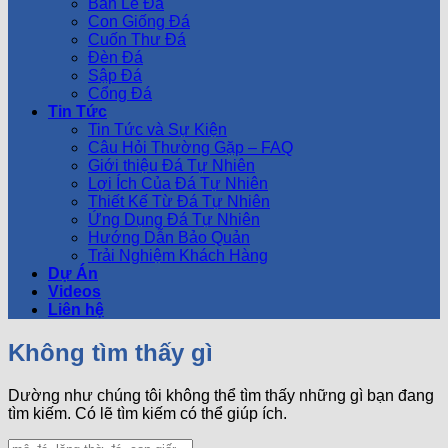
Bàn Lễ Đá
Con Giống Đá
Cuốn Thư Đá
Đèn Đá
Sập Đá
Cổng Đá
Tin Tức
Tin Tức và Sự Kiện
Câu Hỏi Thường Gặp – FAQ
Giới thiệu Đá Tự Nhiên
Lợi Ích Của Đá Tự Nhiên
Thiết Kế Từ Đá Tự Nhiên
Ứng Dụng Đá Tự Nhiên
Hướng Dẫn Bảo Quản
Trải Nghiệm Khách Hàng
Dự Án
Videos
Liên hệ
Không tìm thấy gì
Dường như chúng tôi không thể tìm thấy những gì bạn đang
tìm kiếm. Có lẽ tìm kiếm có thể giúp ích.