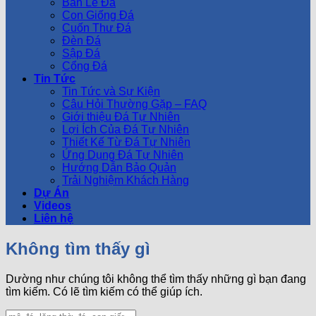
Bàn Lễ Đá
Con Giống Đá
Cuốn Thư Đá
Đèn Đá
Sập Đá
Cổng Đá
Tin Tức
Tin Tức và Sự Kiện
Câu Hỏi Thường Gặp – FAQ
Giới thiệu Đá Tự Nhiên
Lợi Ích Của Đá Tự Nhiên
Thiết Kế Từ Đá Tự Nhiên
Ứng Dụng Đá Tự Nhiên
Hướng Dẫn Bảo Quản
Trải Nghiệm Khách Hàng
Dự Án
Videos
Liên hệ
Không tìm thấy gì
Dường như chúng tôi không thể tìm thấy những gì bạn đang
tìm kiếm. Có lẽ tìm kiếm có thể giúp ích.