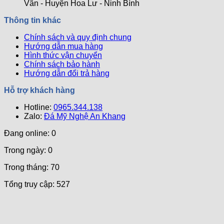
Vân - Huyện Hoa Lư - Ninh Bình
Tiên
Đẹp
Quả
Chuẩn
và
Nhất
Thông tin khác
Ph0ng
Uy
Thủy
Nghi
Chính sách và quy định chung
–
Ch0
Hướng dẫn mua hàng
Bí
Khu
Hình thức vận chuyển
Quyết
Lăng
Chính sách bảo hành
Mang
Mộ
Hướng dẫn đổi trả hàng
Lại
Bình
Hỗ trợ khách hàng
An
Hotline:
Và
0965.344.138
Zalo:
May
Đá Mỹ Nghệ An Khang
Mắn
Đang online: 0
Trong ngày: 0
Trong tháng: 70
Tổng truy cập: 527