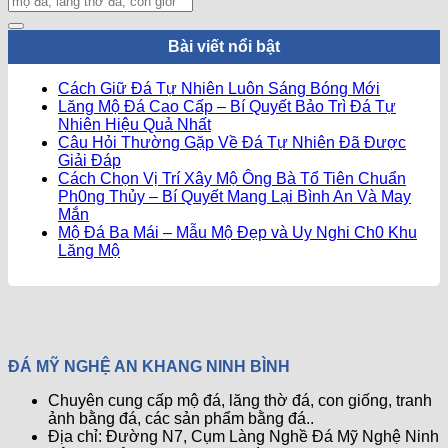
Bài viết nổi bật
Không
Cách Giữ Đá Tự Nhiên Luôn Sáng Bóng Mới
có
Lăng Mộ Đá Cao Cấp – Bí Quyết Bảo Trì Đá Tự
Không
bình
Nhiên Hiệu Quả Nhất
có
luận
Câu Hỏi Thường Gặp Về Đá Tự Nhiên Đã Được
ở
Không
bình
Giải Đáp
Cách
có
luận
Cách Chọn Vị Trí Xây Mộ Ông Bà Tổ Tiên Chuẩn
ở
Giữ
bình
Ph0ng Thủy – Bí Quyết Mang Lại Bình An Và May
Lăng
Đá
Không
luận
Mắn
ở
Mộ
Tự
có
Mộ Đá Ba Mái – Mẫu Mộ Đẹp và Uy Nghi Ch0 Khu
Câu
Đá
Nhiên
bình
Không
Lăng Mộ
Hỏi
Cao
Luôn
luận
có
ở
Thường
Cấp
Sáng
bình
Cách
Gặp
–
Bóng
luận
Chọn
ở
Về
Bí
Mới
Vị
Mộ
Đá
Quyết
Trí
Đá
Tự
Bảo
ĐÁ MỸ NGHỆ AN KHANG NINH BÌNH
Xây
Ba
Nhiên
Trì
Mộ
Mái
Đã
Đá
Chuyên cung cấp mộ đá, lăng thờ đá, con giống, tranh
Ông
–
Được
Tự
ảnh bằng đá, các sản phẩm bằng đá..
Bà
Mẫu
Giải
Nhiên
Địa chỉ: Đường N7, Cụm Làng Nghề Đá Mỹ Nghệ Ninh
Tổ
Mộ
Đáp
Hiệu