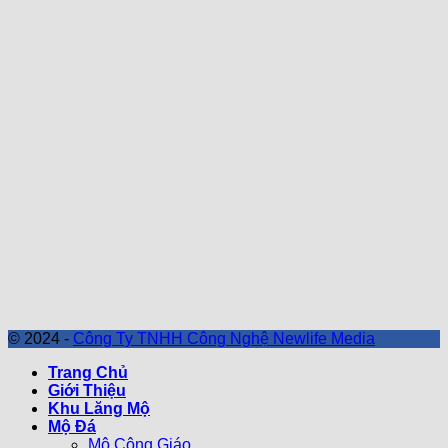
© 2024 -
Công Ty TNHH Công Nghệ Newlife Media
Trang Chủ
Giới Thiệu
Khu Lăng Mộ
Mộ Đá
Mộ Công Giáo