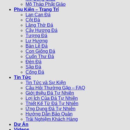
Mộ Tháp Phật Giáo
Phụ Kiện – Trang Trí
Lan Can Đá
Cột Đá
Lăng Thờ Đá
Cây Hương Đá
Tượng Đá
Lư Hương
Bàn Lễ Đá
Con Giống Đá
Cuốn Thư Đá
Đèn Đá
Sập Đá
Cổng Đá
Tin Tức
Tin Tức và Sự Kiện
Câu Hỏi Thường Gặp – FAQ
Giới thiệu Đá Tự Nhiên
Lợi Ích Của Đá Tự Nhiên
Thiết Kế Từ Đá Tự Nhiên
Ứng Dụng Đá Tự Nhiên
Hướng Dẫn Bảo Quản
Trải Nghiệm Khách Hàng
Dự Án
Videos