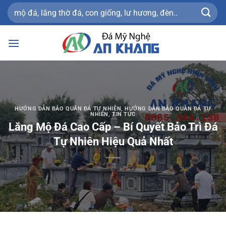
Bỏ
Tìm
qua
kiếm:
nội
dung
HƯỚNG DẪN BẢO QUẢN ĐÁ TỰ NHIÊN
,
HƯỚNG DẪN BẢO QUẢN ĐÁ TỰ
NHIÊN
,
TIN TỨC
Lăng Mộ Đá Cao Cấp – Bí Quyết Bảo Trì Đá
Tự Nhiên Hiệu Quả Nhất