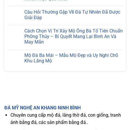
Giữ
Không
Đá
có
Tự
Câu Hỏi Thường Gặp Về Đá Tự Nhiên Đã Được
bình
Nhiên
luận
Giải Đáp
Luôn
ở
Sáng
Lăng
Không
Bóng
Mộ
có
Mới
Cách Chọn Vị Trí Xây Mộ Ông Bà Tổ Tiên Chuẩn
Đá
bình
Cao
luận
Ph0ng Thủy – Bí Quyết Mang Lại Bình An Và
Cấp
ở
May Mắn
–
Câu
Bí
Hỏi
Không
Quyết
Thường
có
Bảo
Gặp
Mộ Đá Ba Mái – Mẫu Mộ Đẹp và Uy Nghi Ch0
bình
Trì
Về
luận
Khu Lăng Mộ
Đá
Đá
ở
Tự
Tự
Cách
Không
Nhiên
Nhiên
Chọn
có
Hiệu
Đã
Vị
bình
Quả
Được
Trí
luận
Nhất
Giải
Xây
ở
Đáp
Mộ
Mộ
Ông
Đá
Bà
Ba
Tổ
Mái
Tiên
–
Chuẩn
Mẫu
ĐÁ MỸ NGHỆ AN KHANG NINH BÌNH
Ph0ng
Mộ
Thủy
Đẹp
Chuyên cung cấp mộ đá, lăng thờ đá, con giống, tranh
–
và
Bí
Uy
ảnh bằng đá, các sản phẩm bằng đá..
Quyết
Nghi
Mang
Ch0