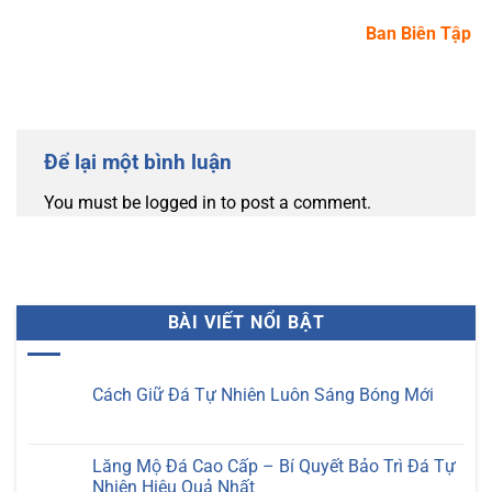
Ban Biên Tập
Để lại một bình luận
You must be logged in to post a comment.
BÀI VIẾT NỔI BẬT
Cách Giữ Đá Tự Nhiên Luôn Sáng Bóng Mới
Không
có
bình
luận
Lăng Mộ Đá Cao Cấp – Bí Quyết Bảo Trì Đá Tự
ở
Nhiên Hiệu Quả Nhất
Cách