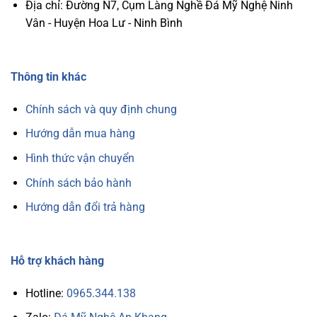
Lại
Khu
Địa chỉ: Đường N7, Cụm Làng Nghề Đá Mỹ Nghệ Ninh
Bình
Lăng
An
Mộ
Vân - Huyện Hoa Lư - Ninh Bình
Và
May
Mắn
Thông tin khác
Chính sách và quy định chung
Hướng dẫn mua hàng
Hình thức vận chuyển
Chính sách bảo hành
Hướng dẫn đổi trả hàng
Hỗ trợ khách hàng
Hotline:
0965.344.138