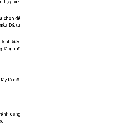
hù hợp với
ựa chọn để
 mẫu Đá tự
trình kiến
ng lăng mộ
đây là một
ránh dùng
á.