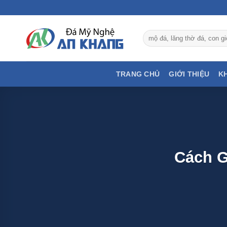
Bỏ
qua
nội
Tìm
dung
kiếm:
TRANG CHỦ
GIỚI THIỆU
K
Cách G