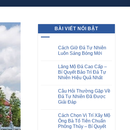
BÀI VIẾT NỔI BẬT
Cách Giữ Đá Tự Nhiên
Luôn Sáng Bóng Mới
Không
có
Lăng Mộ Đá Cao Cấp –
bình
luận
Bí Quyết Bảo Trì Đá Tự
ở
Nhiên Hiệu Quả Nhất
Cách
Giữ
Không
Đá
có
Tự
Câu Hỏi Thường Gặp Về
bình
Nhiên
luận
Đá Tự Nhiên Đã Được
Luôn
ở
Sáng
Giải Đáp
Lăng
Bóng
Mộ
Mới
Không
Đá
có
Cao
Cách Chọn Vị Trí Xây Mộ
bình
Cấp
luận
Ông Bà Tổ Tiên Chuẩn
–
ở
Bí
Ph0ng Thủy – Bí Quyết
Câu
Quyết