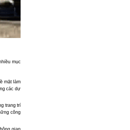
 nhiều mục
bề mặt làm
ong các dự
 trang trí
những công
không gian