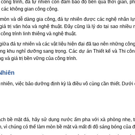
công trình, đá tự nhiên còn đảm bảo độ bền qua thời gian, p
 các không gian công cộng.
mòn và dễ dàng gia công, đá tự nhiên được các nghệ nhân l
iá trị văn hóa và nghệ thuật. Đây cũng là lý do tại sao nhiều
ông trình linh thiêng và nghệ thuật.
iữa đá tự nhiên và các vật liệu hiện đại đã tạo nên những công 
ững khu nghỉ dưỡng sang trọng. Các dự án Thiết kế và Thi cô
g và giá trị bền vững của công trình.
Nhiên
nhiên, việc bảo dưỡng định kỳ là điều vô cùng cần thiết. Dưới 
ch bề mặt đá, hãy sử dụng nước ấm pha với xà phòng nhẹ, t
, vì chúng có thể làm mòn bề mặt và mất đi độ sáng bóng của đ