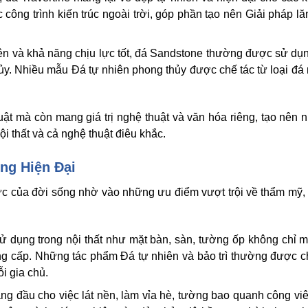
công trình kiến trúc ngoài trời, góp phần tạo nên Giải pháp l
ên và khả năng chịu lực tốt, đá Sandstone thường được sử dụ
thủy. Nhiều mẫu Đá tự nhiên phong thủy được chế tác từ loại đá
huật mà còn mang giá trị nghệ thuật và văn hóa riêng, tạo nên
ội thất và cả nghệ thuật điêu khắc.
ng Hiện Đại
vực của đời sống nhờ vào những ưu điểm vượt trội về thẩm mỹ,
 dụng trong nội thất như mặt bàn, sàn, tường ốp không chỉ m
g cấp. Những tác phẩm Đá tự nhiên và bảo trì thường được ch
i gia chủ.
ng đầu cho việc lát nền, làm vỉa hè, tường bao quanh công vi