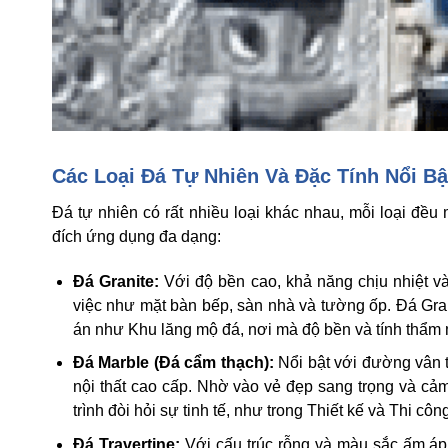
Các Loại Đá Tự Nhiên Và Đặc Tính Nổi Bậ
Đá tự nhiên có rất nhiều loại khác nhau, mỗi loại đều
đích ứng dụng đa dạng:
Đá Granite:
Với độ bền cao, khả năng chịu nhiệt và
việc như mặt bàn bếp, sàn nhà và tường ốp. Đá Gran
án như Khu lăng mộ đá, nơi mà độ bền và tính thẩm 
Đá Marble (Đá cẩm thạch):
Nổi bật với đường vân t
nội thất cao cấp. Nhờ vào vẻ đẹp sang trọng và cả
trình đòi hỏi sự tinh tế, như trong Thiết kế và Thi cô
Đá Travertine:
Với cấu trúc rỗng và màu sắc ấm áp,