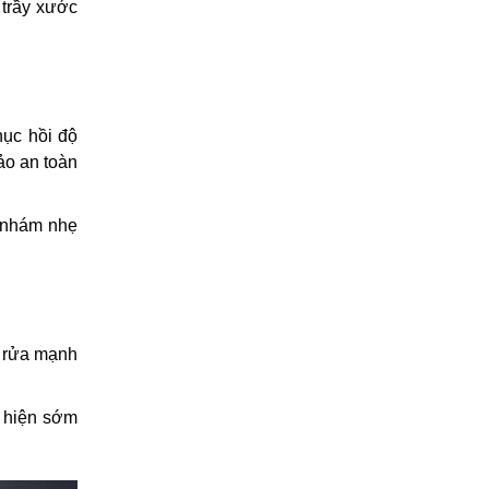
 trầy xước
hục hồi độ
ảo an toàn
à nhám nhẹ
y rửa mạnh
t hiện sớm