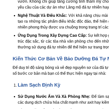
vườn. Không chỉ giúp tăng cường tính thẩm mỹ cho 
yêu cầu của các dự án như Lăng mộ đá tự nhiên hay
Nghệ Thuật Và Điêu Khắc:
Với khả năng chịu mài 
tạo ra những tác phẩm điêu khắc độc đáo, thể hiện g
nhiên phong thủy được ưa chuộng trong trang trí các c
Ứng Dụng Trong Xây Dựng Cao Cấp:
Sự kết hợp g
trúc đặc sắc, từ các tòa nhà văn phòng cho đến nh
thường sử dụng đá tự nhiên để thể hiện sự trang trọn
Kiến Thức Cơ Bản Về Bảo Dưỡng
Đá Tự 
Để duy trì độ sáng bóng và vẻ đẹp nguyên sơ của đá tự 
số bước cơ bản mà bạn có thể thực hiện ngay tại nhà:
Làm Sạch Định Kỳ
Sử Dụng Nước Ấm Và Xà Phòng Nhẹ:
Để làm sạ
các dung dịch chứa hóa chất mạnh như axit hay kiềm