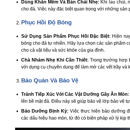
Dùng Khăn Mềm Và Bàn Chải Nhẹ:
Khi lau chùi,
cho đá. Việc này đặc biệt quan trọng với những sản 
Phục Hồi Độ Bóng
Sử Dụng Sản Phẩm Phục Hồi Đặc Biệt:
Hiện nay
bóng cho đá tự nhiên. Hãy lựa chọn các sản phẩm có
cho cả vật liệu và sức khỏe của gia đình.
Chà Nhám Nhẹ Khi Cần Thiết:
Trong trường hợp b
với dụng cụ chuyên dụng để làm mờ các vết trầy và k
Bảo Quản Và Bảo Vệ
Tránh Tiếp Xúc Với Các Vật Dưỡng Gây Ăn Mòn:
lên bề mặt đá. Điều này sẽ giúp bảo vệ lớp bảo vệ t
Bảo Dưỡng Định Kỳ:
Việc thực hiện bảo dưỡng đị
các dấu hiệu hao mòn, từ đó có biện pháp xử lý kịp t