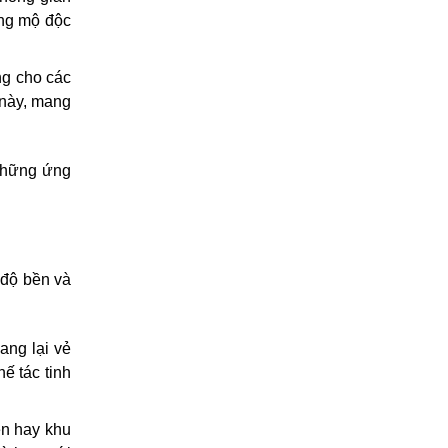
ăng mộ độc
ng cho các
 này, mang
 những ứng
 độ bền và
ang lại vẻ
ế tác tinh
ên hay khu