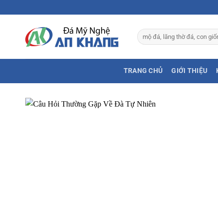
Bỏ
qua
nội
Tìm
dung
kiếm:
TRANG CHỦ
GIỚI THIỆU