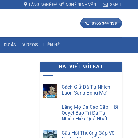
LÀNG NGHỀ ĐÁ MỸ NGHỆ NINH VÂN
GMAIL
0965 344 138
DỰ ÁN
VIDEOS
LIÊN HỆ
BÀI VIẾT NỔI BẬT
Cách Giữ Đá Tự Nhiên
Luôn Sáng Bóng Mới
Không
có
Lăng Mộ Đá Cao Cấp – Bí
bình
luận
Quyết Bảo Trì Đá Tự
ở
Nhiên Hiệu Quả Nhất
Cách
Giữ
Không
Đá
có
Tự
Câu Hỏi Thường Gặp Về
bình
Nhiên
luận