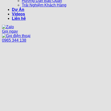
Hướng Dẫn Bảo Quản
Trải Nghiệm Khách Hàng
Dự Án
Videos
Liên hệ
Gọi ngay
0965 344 138