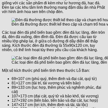
giống với các sản phẩm đi kèm như lư hương đá, hạc đá.
Đèn tại các khu tâm linh thường mang đậm dấu ấn nhà Phật
với hình ảnh hoa sen trên chóp đèn.
Đèn đá thường được thiết kế theo cặp và chạm trổ hoa 
Các loại đèn đá phổ biến bao gồm: đèn đá lục lăng, đèn tròn
đá, đèn đá vuông, đèn đỉnh đá. Đèn đá được cấu tạo từ
nhiều lớp ghép lại, ở giữa có đường đi dây điện để thắp
sáng. Kích thước đèn đá thường là 55x90x120 cm, tuy
nhiên, có thể linh hoạt tùy theo yêu cầu của khách hàng.
Các loại đèn đá phổ biến bao gồm: đèn đá lục lăng, đèn 
Một số kích thước phổ biến tính theo thước Lỗ Ban:
69×107 cm (phú quý, thêm đinh và đại cát, quý tử)
81×127 cm (tài trí, tài vượng và tiến bảo)
89×133 cm (lục hợp, thêm phúc và nghênh phúc, đại
cát)
107×173 cm (đại cát, quý tử và bảo khố, tài vượng)
127×192 cm (tiến bảo, tiến bảo và đại cát, lục hợp)
147×217 cm (lợi ích, thêm định và tài, tài lộc)