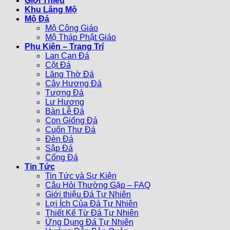
Giới Thiệu
Khu Lăng Mộ
Mộ Đá
Mộ Công Giáo
Mộ Tháp Phật Giáo
Phụ Kiện – Trang Trí
Lan Can Đá
Cột Đá
Lăng Thờ Đá
Cây Hương Đá
Tượng Đá
Lư Hương
Bàn Lễ Đá
Con Giống Đá
Cuốn Thư Đá
Đèn Đá
Sập Đá
Cổng Đá
Tin Tức
Tin Tức và Sự Kiện
Câu Hỏi Thường Gặp – FAQ
Giới thiệu Đá Tự Nhiên
Lợi Ích Của Đá Tự Nhiên
Thiết Kế Từ Đá Tự Nhiên
Ứng Dụng Đá Tự Nhiên