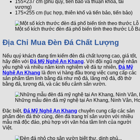
155×237 cm (phú quý, tiến bảo và thuận khoa, tài
vượng)
175×255 cm (lục hợp, thiên khố và tiến bảo, tiến bảo)
Một số kích thước đèn đá phổ biến tính theo thước Lỗ B
Địa Chỉ Mua Đèn Đá Chất Lượng
Nếu quý khách đang tìm kiếm đèn đá chất lượng cao, giá tốt,
hãy đến với
Đá Mỹ Nghệ An Khang
. Với đội ngũ nghệ nhân
yêu nghề và nhiều năm kinh nghiệm về đá tự nhiên,
Đá Mỹ
Nghệ An Khang
là đơn vị hàng đầu trong việc cung cấp các
sản phẩm tâm linh bằng đá như mộ đá, lăng mộ đá, đồ thờ
bằng đá, tượng đá, và các tiểu cảnh sân vườn.
Những mẫu đèn đá mỹ nghệ tại An Khang, Ninh Vân, Ho
Đặc biệt,
Đá Mỹ Nghệ An Khang
chuyên cung cấp các sản
phẩm đèn đá thờ cúng, đèn đá trang trí sân vườn với nhiều
mẫu mã độc đáo, phù hợp với văn hóa tâm linh của người
Việt.