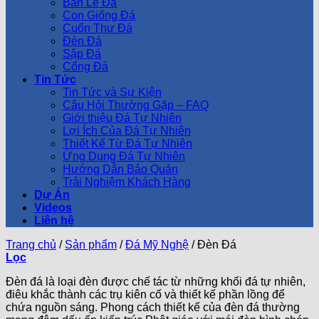
Bàn Lễ Đá
Con Giống Đá
Cuốn Thư Đá
Đèn Đá
Sập Đá
Cổng Đá
Tin Tức
Tin Tức và Sự Kiện
Câu Hỏi Thường Gặp – FAQ
Giới thiệu Đá Tự Nhiên
Lợi Ích Của Đá Tự Nhiên
Thiết Kế Từ Đá Tự Nhiên
Ứng Dụng Đá Tự Nhiên
Hướng Dẫn Bảo Quản
Trải Nghiệm Khách Hàng
Dự Án
Videos
Liên hệ
Trang chủ
/
Sản phẩm
/
Đá Mỹ Nghệ
/
Đèn Đá
Lọc
Đèn đá là loại đèn được chế tác từ những khối đá tự nhiên,
điêu khắc thành các trụ kiên cố và thiết kế phần lồng để
chứa nguồn sáng. Phong cách thiết kế của đèn đá thường