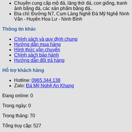
Chuyên cung cấp mộ đá, lăng thờ đá, con giống, tranh
ảnh bằng đá, các sản phẩm bằng đá..
Địa chỉ: Đường N7, Cụm Làng Nghề Đá Mỹ Nghệ Ninh
Vân - Huyện Hoa Lư - Ninh Bình
Thông tin khác
Chính sách và quy định chung
Hướng dẫn mua hàng
Hình thức vận chuyển
Chính sách bảo hành
Hướng dẫn đổi trả hàng
Hỗ trợ khách hàng
Hotline:
0965.344.138
Zalo:
Đá Mỹ Nghệ An Khang
Đang online: 0
Trong ngày: 0
Trong tháng: 70
Tổng truy cập: 527