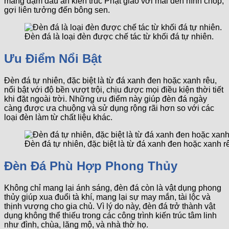
mang đậm dấu ấn kiến trúc Phật giáo với mái đèn hình chóp,
gợi liên tưởng đến bông sen.
Đèn đá là loại đèn được chế tác từ khối đá tự nhiên.
Ưu Điểm Nổi Bật
Đèn đá tự nhiên, đặc biệt là từ đá xanh đen hoặc xanh rêu,
nổi bật với độ bền vượt trội, chịu được mọi điều kiện thời tiết
khi đặt ngoài trời. Những ưu điểm này giúp đèn đá ngày
càng được ưa chuộng và sử dụng rộng rãi hơn so với các
loại đèn làm từ chất liệu khác.
Đèn đá tự nhiên, đặc biệt là từ đá xanh đen hoặc xanh rê
Đèn Đá Phù Hợp Phong Thủy
Không chỉ mang lại ánh sáng, đèn đá còn là vật dụng phong
thủy giúp xua đuổi tà khí, mang lại sự may mắn, tài lộc và
thịnh vượng cho gia chủ. Vì lý do này, đèn đá trở thành vật
dụng không thể thiếu trong các công trình kiến trúc tâm linh
như đình, chùa, lăng mộ, và nhà thờ họ.