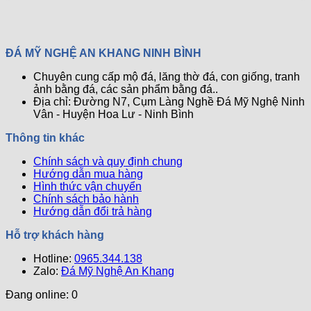
Cách
Gặp
–
Bóng
luận
Chọn
ở
Về
Bí
Mới
Vị
Mộ
Đá
Quyết
Trí
Đá
Tự
Bảo
ĐÁ MỸ NGHỆ AN KHANG NINH BÌNH
Xây
Ba
Nhiên
Trì
Mộ
Mái
Đã
Đá
Chuyên cung cấp mộ đá, lăng thờ đá, con giống, tranh
Ông
–
Được
Tự
ảnh bằng đá, các sản phẩm bằng đá..
Bà
Mẫu
Giải
Nhiên
Địa chỉ: Đường N7, Cụm Làng Nghề Đá Mỹ Nghệ Ninh
Tổ
Mộ
Đáp
Hiệu
Vân - Huyện Hoa Lư - Ninh Bình
Tiên
Đẹp
Quả
Chuẩn
và
Nhất
Thông tin khác
Ph0ng
Uy
Thủy
Nghi
Chính sách và quy định chung
–
Ch0
Hướng dẫn mua hàng
Bí
Khu
Hình thức vận chuyển
Quyết
Lăng
Chính sách bảo hành
Mang
Mộ
Hướng dẫn đổi trả hàng
Lại
Bình
Hỗ trợ khách hàng
An
Hotline:
Và
0965.344.138
Zalo:
May
Đá Mỹ Nghệ An Khang
Mắn
Đang online: 0