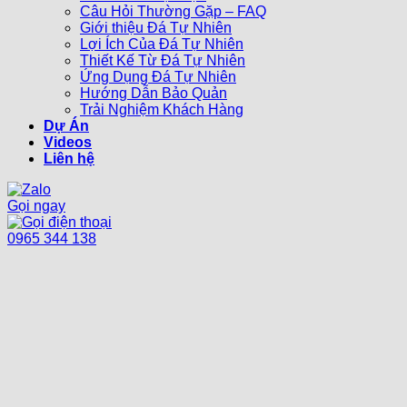
Câu Hỏi Thường Gặp – FAQ
Giới thiệu Đá Tự Nhiên
Lợi Ích Của Đá Tự Nhiên
Thiết Kế Từ Đá Tự Nhiên
Ứng Dụng Đá Tự Nhiên
Hướng Dẫn Bảo Quản
Trải Nghiệm Khách Hàng
Dự Án
Videos
Liên hệ
Gọi ngay
0965 344 138