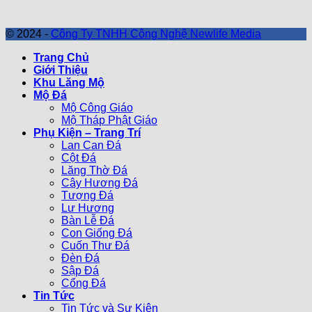
© 2024 -
Công Ty TNHH Công Nghệ Newlife Media
Trang Chủ
Giới Thiệu
Khu Lăng Mộ
Mộ Đá
Mộ Công Giáo
Mộ Tháp Phật Giáo
Phụ Kiện – Trang Trí
Lan Can Đá
Cột Đá
Lăng Thờ Đá
Cây Hương Đá
Tượng Đá
Lư Hương
Bàn Lễ Đá
Con Giống Đá
Cuốn Thư Đá
Đèn Đá
Sập Đá
Cổng Đá
Tin Tức
Tin Tức và Sự Kiện