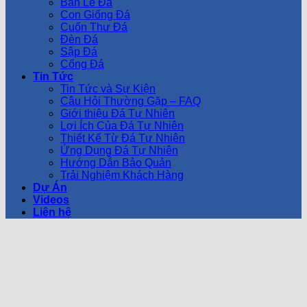
Bàn Lễ Đá
Con Giống Đá
Cuốn Thư Đá
Đèn Đá
Sập Đá
Cổng Đá
Tin Tức
Tin Tức và Sự Kiện
Câu Hỏi Thường Gặp – FAQ
Giới thiệu Đá Tự Nhiên
Lợi Ích Của Đá Tự Nhiên
Thiết Kế Từ Đá Tự Nhiên
Ứng Dụng Đá Tự Nhiên
Hướng Dẫn Bảo Quản
Trải Nghiệm Khách Hàng
Dự Án
Videos
Liên hệ