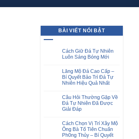
uý khách
BÀI VIẾT NỔI BẬT
Cách Giữ Đá Tự Nhiên
Luôn Sáng Bóng Mới
Không
có
Lăng Mộ Đá Cao Cấp –
bình
luận
Bí Quyết Bảo Trì Đá Tự
ở
Nhiên Hiệu Quả Nhất
Cách
Giữ
Không
Đá
có
Tự
Câu Hỏi Thường Gặp Về
bình
Nhiên
luận
Đá Tự Nhiên Đã Được
Luôn
ở
Sáng
Giải Đáp
Lăng
Bóng
Mộ
Mới
Không
Đá
có
Cao
Cách Chọn Vị Trí Xây Mộ
bình
Cấp
luận
Ông Bà Tổ Tiên Chuẩn
–
ở
Bí
Ph0ng Thủy – Bí Quyết
Câu
Quyết