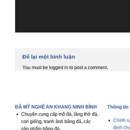
Để lại một bình luận
You must be logged in to post a comment.
ĐÁ MỸ NGHỆ AN KHANG NINH BÌNH
Thông tin
Chuyên cung cấp mộ đá, lăng thờ đá,
Chính s
con giống, tranh ảnh bằng đá, các
định ch
sản phẩm bằng đá..