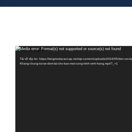
Đá Mỹ Nghệ An Khang – Ninh Vân, Ninh B
hàng
Media error: Format(s) not supported or source(s) not found
Trình
chơi
Tải về tệp tin: https://langmodacaocap.net/wp-content/uploads/2024/05/den-voi-
Video
Khang-chung-toi-se-dem-lai-cho-ban-mot-cong-trinh-vinh-hang.mp4?_=1