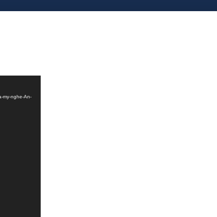
ình
đã đem đến một
công trình Vĩnh hằng cho q
da-my-nghe-An-