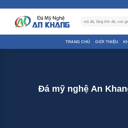
Bỏ
qua
nội
Tìm
dung
kiếm:
TRANG CHỦ
GIỚI THIỆU
K
Đá mỹ nghệ An Khang