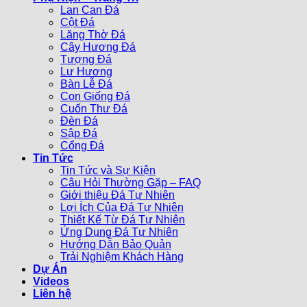
Lan Can Đá
Cột Đá
Lăng Thờ Đá
Cây Hương Đá
Tượng Đá
Lư Hương
Bàn Lễ Đá
Con Giống Đá
Cuốn Thư Đá
Đèn Đá
Sập Đá
Cổng Đá
Tin Tức
Tin Tức và Sự Kiện
Câu Hỏi Thường Gặp – FAQ
Giới thiệu Đá Tự Nhiên
Lợi Ích Của Đá Tự Nhiên
Thiết Kế Từ Đá Tự Nhiên
Ứng Dụng Đá Tự Nhiên
Hướng Dẫn Bảo Quản
Trải Nghiệm Khách Hàng
Dự Án
Videos
Liên hệ