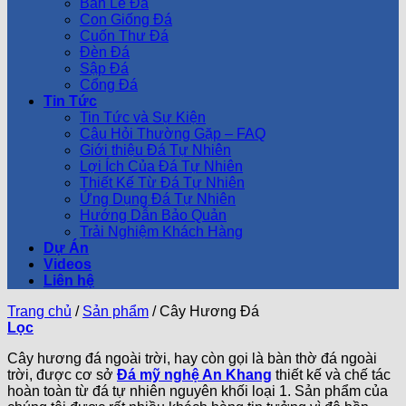
Bàn Lễ Đá
Con Giống Đá
Cuốn Thư Đá
Đèn Đá
Sập Đá
Cổng Đá
Tin Tức
Tin Tức và Sự Kiện
Câu Hỏi Thường Gặp – FAQ
Giới thiệu Đá Tự Nhiên
Lợi Ích Của Đá Tự Nhiên
Thiết Kế Từ Đá Tự Nhiên
Ứng Dụng Đá Tự Nhiên
Hướng Dẫn Bảo Quản
Trải Nghiệm Khách Hàng
Dự Án
Videos
Liên hệ
Trang chủ
/
Sản phẩm
/
Cây Hương Đá
Lọc
Cây hương đá ngoài trời, hay còn gọi là bàn thờ đá ngoài
trời, được cơ sở
Đá mỹ nghệ An Khang
thiết kế và chế tác
hoàn toàn từ đá tự nhiên nguyên khối loại 1. Sản phẩm của