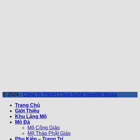
© 2024 -
Công Ty TNHH Công Nghệ Newlife Media
Trang Chủ
Giới Thiệu
Khu Lăng Mộ
Mộ Đá
Mộ Công Giáo
Mộ Tháp Phật Giáo
Phụ Kiện – Trang Trí