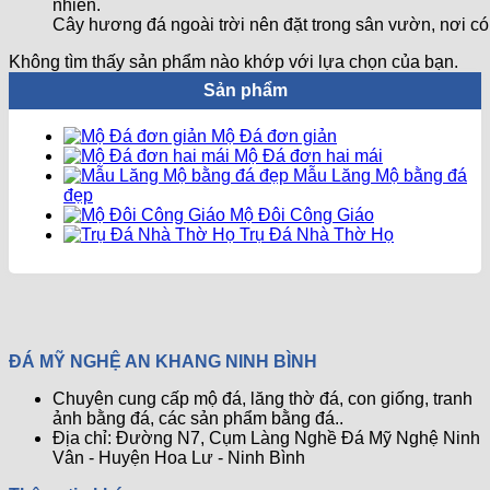
Cây hương đá ngoài trời nên đặt trong sân vườn, nơi có 
Không tìm thấy sản phẩm nào khớp với lựa chọn của bạn.
Sản phẩm
Mộ Đá đơn giản
Mộ Đá đơn hai mái
Mẫu Lăng Mộ bằng đá
đẹp
Mộ Đôi Công Giáo
Trụ Đá Nhà Thờ Họ
ĐÁ MỸ NGHỆ AN KHANG NINH BÌNH
Chuyên cung cấp mộ đá, lăng thờ đá, con giống, tranh
ảnh bằng đá, các sản phẩm bằng đá..
Địa chỉ: Đường N7, Cụm Làng Nghề Đá Mỹ Nghệ Ninh
Vân - Huyện Hoa Lư - Ninh Bình