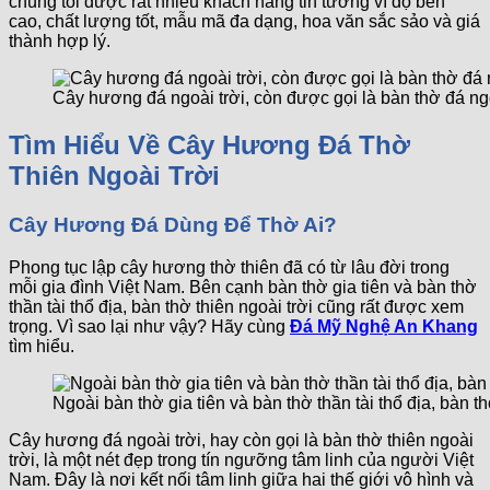
chúng tôi được rất nhiều khách hàng tin tưởng vì độ bền
cao, chất lượng tốt, mẫu mã đa dạng, hoa văn sắc sảo và giá
thành hợp lý.
Cây hương đá ngoài trời, còn được gọi là bàn thờ đá ngo
Tìm Hiểu Về Cây Hương Đá Thờ
Thiên Ngoài Trời
Cây Hương Đá Dùng Để Thờ Ai?
Phong tục lập cây hương thờ thiên đã có từ lâu đời trong
mỗi gia đình Việt Nam. Bên cạnh bàn thờ gia tiên và bàn thờ
thần tài thổ địa, bàn thờ thiên ngoài trời cũng rất được xem
trọng. Vì sao lại như vậy? Hãy cùng
Đá Mỹ Nghệ An Khang
tìm hiểu.
Ngoài bàn thờ gia tiên và bàn thờ thần tài thổ địa, bàn t
Cây hương đá ngoài trời, hay còn gọi là bàn thờ thiên ngoài
trời, là một nét đẹp trong tín ngưỡng tâm linh của người Việt
Nam. Đây là nơi kết nối tâm linh giữa hai thế giới vô hình và