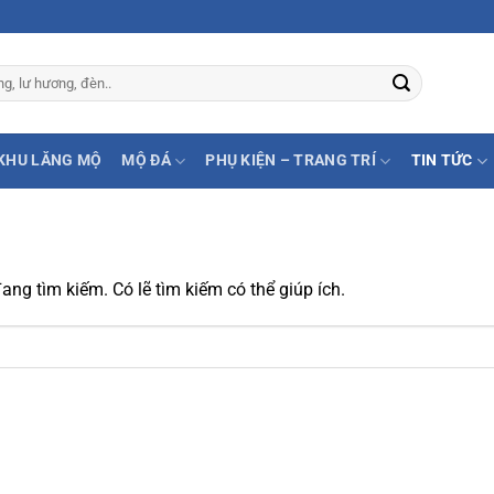
KHU LĂNG MỘ
MỘ ĐÁ
PHỤ KIỆN – TRANG TRÍ
TIN TỨC
ng tìm kiếm. Có lẽ tìm kiếm có thể giúp ích.