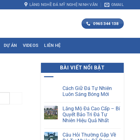
LÀNG NGHỀ ĐÁ MỸ NGHỆ NINH VÂN
GMAIL
0965 344 138
DỰ ÁN
VIDEOS
LIÊN HỆ
BÀI VIẾT NỔI BẬT
Cách Giữ Đá Tự Nhiên
Luôn Sáng Bóng Mới
Không
có
Lăng Mộ Đá Cao Cấp – Bí
bình
luận
Quyết Bảo Trì Đá Tự
ở
Nhiên Hiệu Quả Nhất
Cách
Giữ
Không
Đá
có
Tự
Câu Hỏi Thường Gặp Về
bình
Nhiên
luận