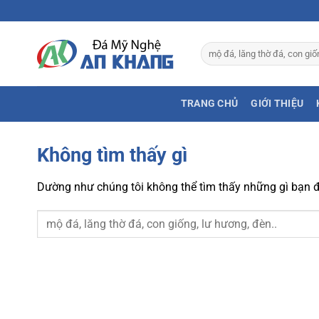
Bỏ
qua
nội
Tìm
dung
kiếm:
TRANG CHỦ
GIỚI THIỆU
Không tìm thấy gì
Dường như chúng tôi không thể tìm thấy những gì bạn đa