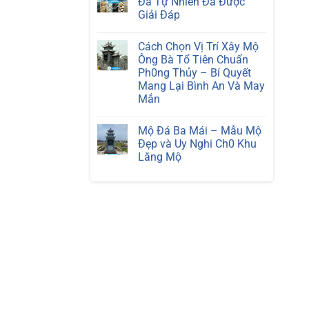
Đá Tự Nhiên Đã Được
Luôn
ở
Sáng
Giải Đáp
Lăng
Bóng
Mộ
Mới
Không
Đá
có
Cao
Cách Chọn Vị Trí Xây Mộ
bình
Cấp
luận
Ông Bà Tổ Tiên Chuẩn
–
ở
Bí
Ph0ng Thủy – Bí Quyết
Câu
Quyết
Hỏi
Mang Lại Bình An Và May
Bảo
Thường
Trì
Mắn
Gặp
Đá
Về
Không
Tự
Đá
có
Nhiên
Tự
Mộ Đá Ba Mái – Mẫu Mộ
bình
Hiệu
Nhiên
luận
Quả
Đẹp và Uy Nghi Ch0 Khu
Đã
ở
Nhất
Được
Lăng Mộ
Cách
Giải
Chọn
Không
Đáp
Vị
có
Trí
bình
Xây
luận
Mộ
ở
Ông
Mộ
Bà
Đá
Tổ
Ba
Tiên
Mái
Chuẩn
–
Ph0ng
Mẫu
Thủy
Mộ
–
Đẹp
Bí
và
Quyết
Uy
Mang
Nghi