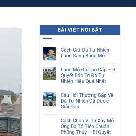
BÀI VIẾT NỔI BẬT
Cách Giữ Đá Tự Nhiên
Luôn Sáng Bóng Mới
Không
có
Lăng Mộ Đá Cao Cấp – Bí
bình
luận
Quyết Bảo Trì Đá Tự
ở
Nhiên Hiệu Quả Nhất
Cách
Giữ
Không
Đá
có
Tự
Câu Hỏi Thường Gặp Về
bình
Nhiên
luận
Đá Tự Nhiên Đã Được
Luôn
ở
Sáng
Giải Đáp
Lăng
Bóng
Mộ
Mới
Không
Đá
có
Cao
Cách Chọn Vị Trí Xây Mộ
bình
Cấp
luận
Ông Bà Tổ Tiên Chuẩn
–
ở
Bí
Ph0ng Thủy – Bí Quyết
Câu
Quyết