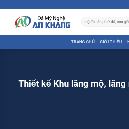
Bỏ
qua
nội
Tìm
dung
kiếm:
TRANG CHỦ
GIỚI THIỆU
Thiết kế Khu lăng mộ, lăng 