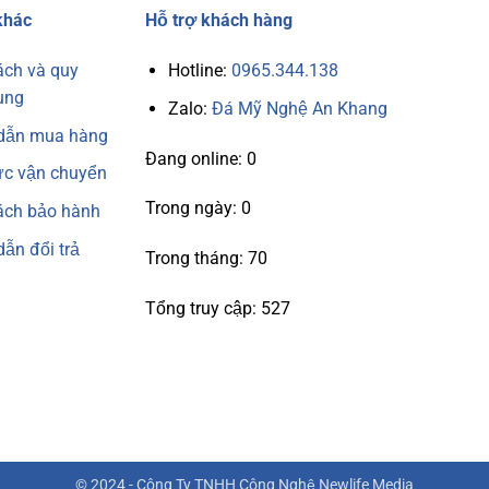
khác
Hỗ trợ khách hàng
ách và quy
Hotline:
0965.344.138
ung
Zalo:
Đá Mỹ Nghệ An Khang
dẫn mua hàng
Đang online: 0
ức vận chuyển
Trong ngày: 0
ách bảo hành
ẫn đổi trả
Trong tháng: 70
Tổng truy cập: 527
© 2024 -
Công Ty TNHH Công Nghệ Newlife Media