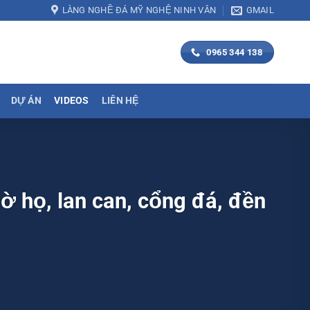
LÀNG NGHỀ ĐÁ MỸ NGHỆ NINH VÂN
GMAIL
0965 344 138
DỰ ÁN
VIDEOS
LIÊN HỆ
hờ họ, lan can, cổng đá, đền