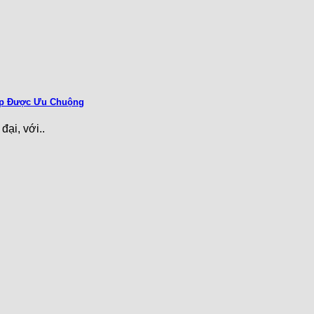
ẹp Được Ưu Chuộng
ại, với..