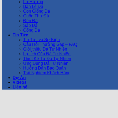
Lư Hương
Bàn Lễ Đá
Con Giống Đá
Cuốn Thư Đá
Đèn Đá
Sập Đá
Cổng Đá
Tin Tức
Tin Tức và Sự Kiện
Câu Hỏi Thường Gặp – FAQ
Giới thiệu Đá Tự Nhiên
Lợi Ích Của Đá Tự Nhiên
Thiết Kế Từ Đá Tự Nhiên
Ứng Dụng Đá Tự Nhiên
Hướng Dẫn Bảo Quản
Trải Nghiệm Khách Hàng
Dự Án
Videos
Liên hệ