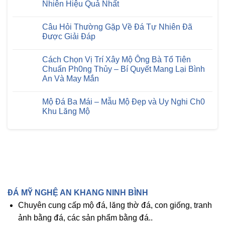
Nhiên Hiệu Quả Nhất
Cách
Giữ
Không
Đá
có
Tự
Câu Hỏi Thường Gặp Về Đá Tự Nhiên Đã
bình
Nhiên
luận
Được Giải Đáp
Luôn
ở
Sáng
Lăng
Không
Bóng
Mộ
có
Mới
Cách Chọn Vị Trí Xây Mộ Ông Bà Tổ Tiên
Đá
bình
Cao
luận
Chuẩn Ph0ng Thủy – Bí Quyết Mang Lại Bình
Cấp
ở
An Và May Mắn
–
Câu
Bí
Hỏi
Không
Quyết
Thường
có
Bảo
Gặp
Mộ Đá Ba Mái – Mẫu Mộ Đẹp và Uy Nghi Ch0
bình
Trì
Về
luận
Khu Lăng Mộ
Đá
Đá
ở
Tự
Tự
Cách
Không
Nhiên
Nhiên
Chọn
có
Hiệu
Đã
Vị
bình
Quả
Được
Trí
luận
Nhất
Giải
Xây
ở
Đáp
Mộ
Mộ
Ông
Đá
Bà
Ba
Tổ
Mái
Tiên
–
Chuẩn
Mẫu
ĐÁ MỸ NGHỆ AN KHANG NINH BÌNH
Ph0ng
Mộ
Thủy
Đẹp
Chuyên cung cấp mộ đá, lăng thờ đá, con giống, tranh
–
và
Bí
Uy
ảnh bằng đá, các sản phẩm bằng đá..
Quyết
Nghi