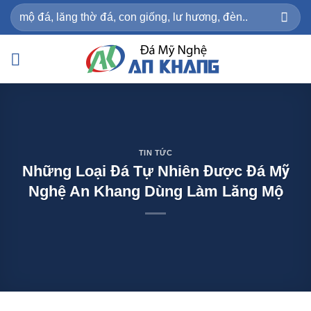
Bỏ
Tìm
qua
kiếm:
nội
dung
TIN TỨC
Những Loại Đá Tự Nhiên Được Đá Mỹ
Nghệ An Khang Dùng Làm Lăng Mộ