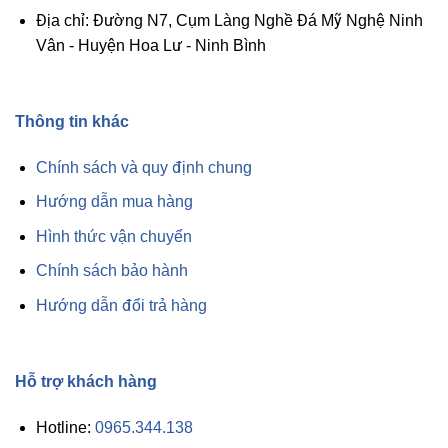
Mang
Ch0
Lại
Khu
Địa chỉ: Đường N7, Cụm Làng Nghề Đá Mỹ Nghệ Ninh
Bình
Lăng
An
Mộ
Vân - Huyện Hoa Lư - Ninh Bình
Và
May
Mắn
Thông tin khác
Chính sách và quy định chung
Hướng dẫn mua hàng
Hình thức vận chuyển
Chính sách bảo hành
Hướng dẫn đổi trả hàng
Hỗ trợ khách hàng
Hotline:
0965.344.138