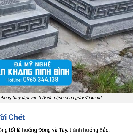
hong thủy dựa vào tuổi và mệnh của người đã khuất.
ời Chết
ớng tốt là hướng Đông và Tây, tránh hướng Bắc.