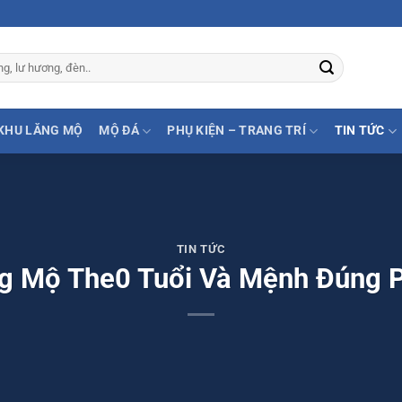
KHU LĂNG MỘ
MỘ ĐÁ
PHỤ KIỆN – TRANG TRÍ
TIN TỨC
TIN TỨC
 Mộ The0 Tuổi Và Mệnh Đúng 