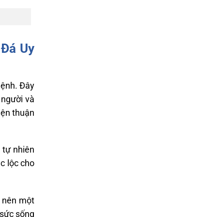
 Đá Uy
Mệnh. Đây
 người và
iện thuận
 tự nhiên
c lộc cho
ạo nên một
 sức sống