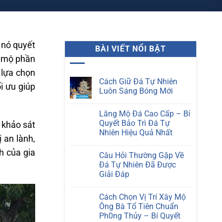
 nó quyết
BÀI VIẾT NỔI BẬT
ế mộ phần
 lựa chọn
Cách Giữ Đá Tự Nhiên
i ưu giúp
Luôn Sáng Bóng Mới
Không
có
Lăng Mộ Đá Cao Cấp – Bí
bình
luận
Quyết Bảo Trì Đá Tự
 khảo sát
ở
Nhiên Hiệu Quả Nhất
Cách
 an lành,
Giữ
Không
Đá
có
h của gia
Tự
Câu Hỏi Thường Gặp Về
bình
Nhiên
luận
Đá Tự Nhiên Đã Được
Luôn
ở
Sáng
Giải Đáp
Lăng
Bóng
Mộ
Mới
Không
Đá
có
Cao
Cách Chọn Vị Trí Xây Mộ
bình
Cấp
luận
Ông Bà Tổ Tiên Chuẩn
–
ở
Bí
Ph0ng Thủy – Bí Quyết
Câu
Quyết