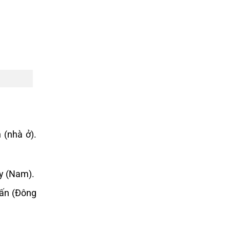
 (nhà ở).
y (Nam).
Cấn (Đông