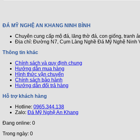
Đá
Tự
Nhiên
Luôn
ĐÁ MỸ NGHỆ AN KHANG NINH BÌNH
Sáng
Bóng
Chuyên cung cấp mộ đá, lăng thờ đá, con giống, tranh 
Mới
Địa chỉ: Đường N7, Cụm Làng Nghề Đá Mỹ Nghệ Ninh V
Thông tin khác
Chính sách và quy định chung
Hướng dẫn mua hàng
Hình thức vận chuyển
Chính sách bảo hành
Hướng dẫn đổi trả hàng
Hỗ trợ khách hàng
Hotline:
0965.344.138
Zalo:
Đá Mỹ Nghệ An Khang
Đang online: 0
Trong ngày: 0