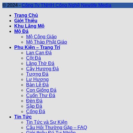
© 2024 -
Công Ty TNHH Công Nghệ Newlife Media
Trang Chủ
Giới Thiệu
Khu Lăng Mộ
Mộ Đá
Mộ Công Giáo
Mộ Tháp Phật Giáo
Phụ Kiện – Trang Trí
Lan Can Đá
Cột Đá
Lăng Thờ Đá
Cây Hương Đá
Tượng Đá
Lư Hương
Bàn Lễ Đá
Con Giống Đá
Cuốn Thư Đá
Đèn Đá
Sập Đá
Cổng Đá
Tin Tức
Tin Tức và Sự Kiện
Câu Hỏi Thường Gặp – FAQ
Giới thiệu Đá Tự Nhiên