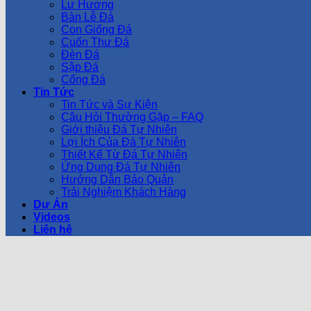
Lư Hương
Bàn Lễ Đá
Con Giống Đá
Cuốn Thư Đá
Đèn Đá
Sập Đá
Cổng Đá
Tin Tức
Tin Tức và Sự Kiện
Câu Hỏi Thường Gặp – FAQ
Giới thiệu Đá Tự Nhiên
Lợi Ích Của Đá Tự Nhiên
Thiết Kế Từ Đá Tự Nhiên
Ứng Dụng Đá Tự Nhiên
Hướng Dẫn Bảo Quản
Trải Nghiệm Khách Hàng
Dự Án
Videos
Liên hệ