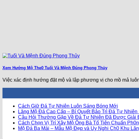
Xem Hướng Mộ The0 Tuổi Và Mệnh Đúng Phong Thủy
Việc xác định hướng đặt mộ và lập phương vị cho mồ mả luô
Không
Cách Giữ Đá Tự Nhiên Luôn Sáng Bóng Mới
có
Lăng Mộ Đá Cao Cấp – Bí Quyết Bảo Trì Đá Tự Nhiên
bình
Câu Hỏi Thường Gặp Về Đá Tự Nhiên Đã Được Giải
luận
Cách Chọn Vị Trí Xây Mộ Ông Bà Tổ Tiên Chuẩn Ph0n
ở
Mộ Đá Ba Mái – Mẫu Mộ Đẹp và Uy Nghi Ch0 Khu Lă
Cách
Giữ