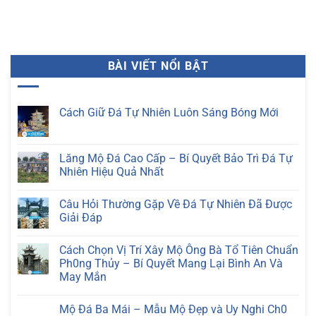
BÀI VIẾT NỔI BẬT
Cách Giữ Đá Tự Nhiên Luôn Sáng Bóng Mới
Không
có
bình
luận
Lăng Mộ Đá Cao Cấp – Bí Quyết Bảo Trì Đá Tự
ở
Nhiên Hiệu Quả Nhất
Cách
Giữ
Không
Đá
có
Tự
Câu Hỏi Thường Gặp Về Đá Tự Nhiên Đã Được
bình
Nhiên
luận
Giải Đáp
Luôn
ở
Sáng
Lăng
Không
Bóng
Mộ
có
Mới
Cách Chọn Vị Trí Xây Mộ Ông Bà Tổ Tiên Chuẩn
Đá
bình
Cao
luận
Ph0ng Thủy – Bí Quyết Mang Lại Bình An Và
Cấp
ở
May Mắn
–
Câu
Bí
Hỏi
Không
Quyết
Thường
có
Bảo
Gặp
Mộ Đá Ba Mái – Mẫu Mộ Đẹp và Uy Nghi Ch0
bình
Trì
Về