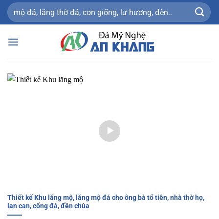
Bỏ
Tìm
qua
kiếm:
nội
dung
Thiết kế Khu lăng mộ, lăng mộ đá cho ông bà tổ tiên, nhà thờ họ,
lan can, cổng đá, đền chùa