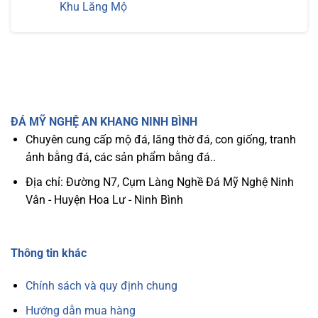
luận
Khu Lăng Mộ
Đá
Đá
ở
Tự
Tự
Cách
Không
Nhiên
Nhiên
Chọn
có
Hiệu
Đã
Vị
bình
Quả
Được
Trí
luận
Nhất
Giải
Xây
ở
Đáp
Mộ
Mộ
Ông
Đá
Bà
Ba
Tổ
Mái
Tiên
–
Chuẩn
Mẫu
ĐÁ MỸ NGHỆ AN KHANG NINH BÌNH
Ph0ng
Mộ
Thủy
Đẹp
Chuyên cung cấp mộ đá, lăng thờ đá, con giống, tranh
–
và
Bí
Uy
ảnh bằng đá, các sản phẩm bằng đá..
Quyết
Nghi
Mang
Ch0
Lại
Khu
Địa chỉ: Đường N7, Cụm Làng Nghề Đá Mỹ Nghệ Ninh
Bình
Lăng
An
Mộ
Vân - Huyện Hoa Lư - Ninh Bình
Và
May
Mắn
Thông tin khác
Chính sách và quy định chung
Hướng dẫn mua hàng