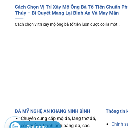
Cách Chọn Vị Trí Xây Mộ Ông Bà Tổ Tiên Chuẩn P
Thủy – Bí Quyết Mang Lại Bình An Và May Mắn
Cách chọn vị trí xây mộ ông bà tổ tiên luôn được coi là một..
ĐÁ MỸ NGHỆ AN KHANG NINH BÌNH
Thông tin 
Chuyên cung cấp mộ đá, lăng thờ đá,
Chính s
con giống, tranh ảnh bằng đá, các
Gọi ngay