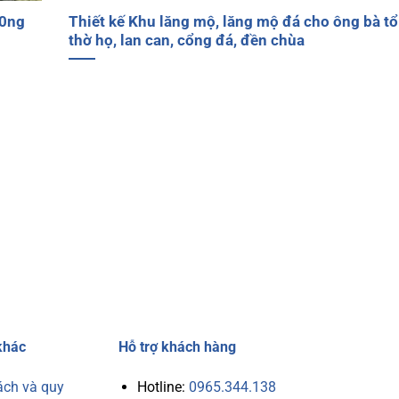
h0ng
Thiết kế Khu lăng mộ, lăng mộ đá cho ông bà tổ 
thờ họ, lan can, cổng đá, đền chùa
khác
Hỗ trợ khách hàng
ách và quy
Hotline:
0965.344.138