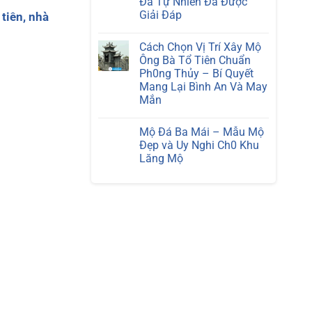
Đá Tự Nhiên Đã Được
Luôn
ở
Sáng
Giải Đáp
tiên, nhà
Lăng
Bóng
Mộ
Mới
Không
Đá
có
Cao
Cách Chọn Vị Trí Xây Mộ
bình
Cấp
luận
Ông Bà Tổ Tiên Chuẩn
–
ở
Bí
Ph0ng Thủy – Bí Quyết
Câu
Quyết
Hỏi
Mang Lại Bình An Và May
Bảo
Thường
Trì
Mắn
Gặp
Đá
Về
Không
Tự
Đá
có
Nhiên
Tự
Mộ Đá Ba Mái – Mẫu Mộ
bình
Hiệu
Nhiên
luận
Quả
Đẹp và Uy Nghi Ch0 Khu
Đã
ở
Nhất
Được
Lăng Mộ
Cách
Giải
Chọn
Không
Đáp
Vị
có
Trí
bình
Xây
luận
Mộ
ở
Ông
Mộ
Bà
Đá
Tổ
Ba
Tiên
Mái
Chuẩn
–
Ph0ng
Mẫu
Thủy
Mộ
–
Đẹp
Bí
và
Quyết
Uy
Mang
Nghi