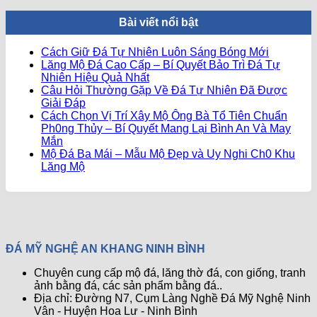
Bài viết nổi bật
Không
Cách Giữ Đá Tự Nhiên Luôn Sáng Bóng Mới
có
Lăng Mộ Đá Cao Cấp – Bí Quyết Bảo Trì Đá Tự
Không
bình
Nhiên Hiệu Quả Nhất
có
luận
Câu Hỏi Thường Gặp Về Đá Tự Nhiên Đã Được
ở
Không
bình
Giải Đáp
Cách
có
luận
Cách Chọn Vị Trí Xây Mộ Ông Bà Tổ Tiên Chuẩn
ở
Giữ
bình
Ph0ng Thủy – Bí Quyết Mang Lại Bình An Và May
Lăng
Đá
Không
luận
Mắn
ở
Mộ
Tự
có
Mộ Đá Ba Mái – Mẫu Mộ Đẹp và Uy Nghi Ch0 Khu
Câu
Đá
Nhiên
bình
Không
Lăng Mộ
Hỏi
Cao
Luôn
luận
có
ở
Thường
Cấp
Sáng
bình
Cách
Gặp
–
Bóng
luận
Chọn
ở
Về
Bí
Mới
Vị
Mộ
Đá
Quyết
Trí
Đá
Tự
Bảo
ĐÁ MỸ NGHỆ AN KHANG NINH BÌNH
Xây
Ba
Nhiên
Trì
Mộ
Mái
Đã
Đá
Chuyên cung cấp mộ đá, lăng thờ đá, con giống, tranh
Ông
–
Được
Tự
ảnh bằng đá, các sản phẩm bằng đá..
Bà
Mẫu
Giải
Nhiên
Địa chỉ: Đường N7, Cụm Làng Nghề Đá Mỹ Nghệ Ninh
Tổ
Mộ
Đáp
Hiệu
Vân - Huyện Hoa Lư - Ninh Bình