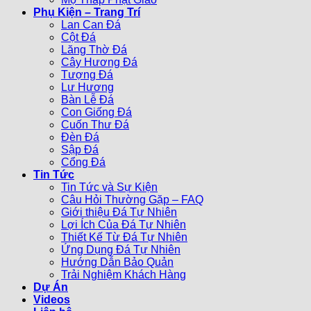
Phụ Kiện – Trang Trí
Lan Can Đá
Cột Đá
Lăng Thờ Đá
Cây Hương Đá
Tượng Đá
Lư Hương
Bàn Lễ Đá
Con Giống Đá
Cuốn Thư Đá
Đèn Đá
Sập Đá
Cổng Đá
Tin Tức
Tin Tức và Sự Kiện
Câu Hỏi Thường Gặp – FAQ
Giới thiệu Đá Tự Nhiên
Lợi Ích Của Đá Tự Nhiên
Thiết Kế Từ Đá Tự Nhiên
Ứng Dụng Đá Tự Nhiên
Hướng Dẫn Bảo Quản
Trải Nghiệm Khách Hàng
Dự Án
Videos