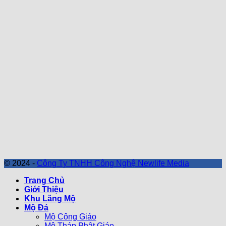
© 2024 -
Công Ty TNHH Công Nghệ Newlife Media
Trang Chủ
Giới Thiệu
Khu Lăng Mộ
Mộ Đá
Mộ Công Giáo
Mộ Tháp Phật Giáo