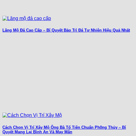
Lăng Mộ Đá Cao Cấp – Bí Quyết Bảo Trì Đá Tự Nhiên Hiệu Quả Nhất
Cách Chọn Vị Trí Xây Mộ Ông Bà Tổ Tiên Chuẩn Ph0ng Thủy – Bí
Quyết Mang Lại Bình An Và May Mắn