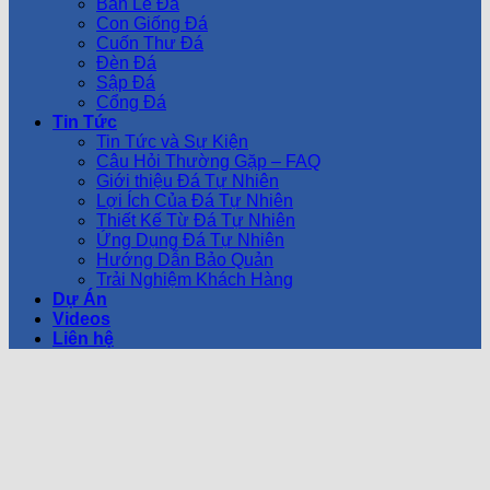
Bàn Lễ Đá
Con Giống Đá
Cuốn Thư Đá
Đèn Đá
Sập Đá
Cổng Đá
Tin Tức
Tin Tức và Sự Kiện
Câu Hỏi Thường Gặp – FAQ
Giới thiệu Đá Tự Nhiên
Lợi Ích Của Đá Tự Nhiên
Thiết Kế Từ Đá Tự Nhiên
Ứng Dụng Đá Tự Nhiên
Hướng Dẫn Bảo Quản
Trải Nghiệm Khách Hàng
Dự Án
Videos
Liên hệ