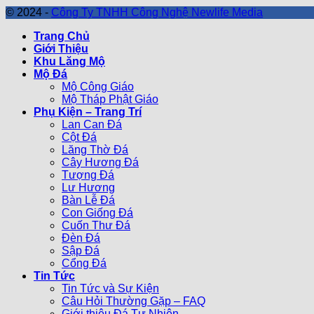
© 2024 -
Công Ty TNHH Công Nghệ Newlife Media
Trang Chủ
Giới Thiệu
Khu Lăng Mộ
Mộ Đá
Mộ Công Giáo
Mộ Tháp Phật Giáo
Phụ Kiện – Trang Trí
Lan Can Đá
Cột Đá
Lăng Thờ Đá
Cây Hương Đá
Tượng Đá
Lư Hương
Bàn Lễ Đá
Con Giống Đá
Cuốn Thư Đá
Đèn Đá
Sập Đá
Cổng Đá
Tin Tức
Tin Tức và Sự Kiện
Câu Hỏi Thường Gặp – FAQ
Giới thiệu Đá Tự Nhiên