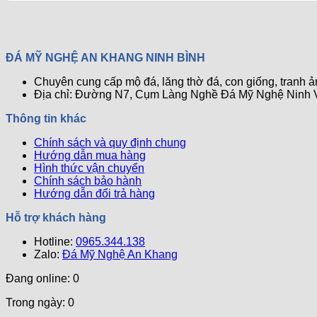
Đá
Tự
Nhiên
Luôn
ĐÁ MỸ NGHỆ AN KHANG NINH BÌNH
Sáng
Bóng
Chuyên cung cấp mộ đá, lăng thờ đá, con giống, tranh 
Mới
Địa chỉ: Đường N7, Cụm Làng Nghề Đá Mỹ Nghệ Ninh V
Thông tin khác
Chính sách và quy định chung
Hướng dẫn mua hàng
Hình thức vận chuyển
Chính sách bảo hành
Hướng dẫn đổi trả hàng
Hỗ trợ khách hàng
Hotline:
0965.344.138
Zalo:
Đá Mỹ Nghệ An Khang
Đang online: 0
Trong ngày: 0