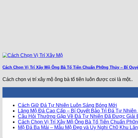
Cách Chọn Vị Trí Xây Mộ Ông Bà Tổ Tiên Chuẩn Ph0ng Thủy – Bí Quy
Cách chọn vị trí xây mộ ông bà tổ tiên luôn được coi là một..
Không
Cách Giữ Đá Tự Nhiên Luôn Sáng Bóng Mới
có
Lăng Mộ Đá Cao Cấp – Bí Quyết Bảo Trì Đá Tự Nhiên
bình
Câu Hỏi Thường Gặp Về Đá Tự Nhiên Đã Được Giải
luận
Cách Chọn Vị Trí Xây Mộ Ông Bà Tổ Tiên Chuẩn Ph0n
ở
Mộ Đá Ba Mái – Mẫu Mộ Đẹp và Uy Nghi Ch0 Khu Lă
Cách
Giữ