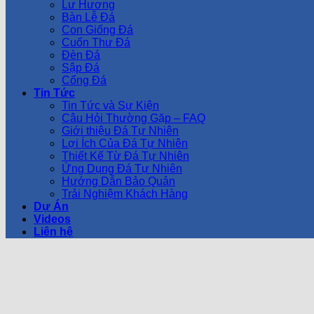
Lư Hương
Bàn Lễ Đá
Con Giống Đá
Cuốn Thư Đá
Đèn Đá
Sập Đá
Cổng Đá
Tin Tức
Tin Tức và Sự Kiện
Câu Hỏi Thường Gặp – FAQ
Giới thiệu Đá Tự Nhiên
Lợi Ích Của Đá Tự Nhiên
Thiết Kế Từ Đá Tự Nhiên
Ứng Dụng Đá Tự Nhiên
Hướng Dẫn Bảo Quản
Trải Nghiệm Khách Hàng
Dự Án
Videos
Liên hệ