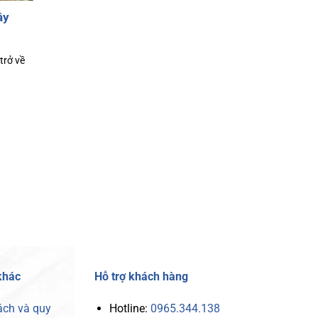
ây
trở về
khác
Hỗ trợ khách hàng
ách và quy
Hotline:
0965.344.138