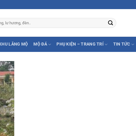
KHU LĂNG MỘ
MỘ ĐÁ
PHỤ KIỆN – TRANG TRÍ
TIN TỨC