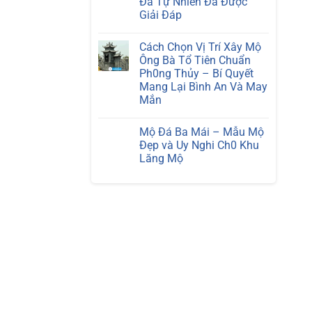
Đá Tự Nhiên Đã Được
Luôn
ở
Sáng
Giải Đáp
Lăng
Bóng
Mộ
Mới
Không
Đá
có
Cao
Cách Chọn Vị Trí Xây Mộ
bình
Cấp
luận
Ông Bà Tổ Tiên Chuẩn
–
ở
Bí
Ph0ng Thủy – Bí Quyết
Câu
Quyết
Hỏi
Mang Lại Bình An Và May
Bảo
Thường
Trì
Mắn
Gặp
Đá
Về
Không
Tự
Đá
có
Nhiên
Tự
Mộ Đá Ba Mái – Mẫu Mộ
bình
Hiệu
Nhiên
luận
Quả
Đẹp và Uy Nghi Ch0 Khu
Đã
ở
Nhất
Được
Lăng Mộ
Cách
Giải
Chọn
Không
Đáp
Vị
có
Trí
bình
Xây
luận
Mộ
ở
Ông
Mộ
Bà
Đá
Tổ
Ba
Tiên
Mái
Chuẩn
–
Ph0ng
Mẫu
Thủy
Mộ
–
Đẹp
Bí
và
Quyết
Uy
Mang
Nghi