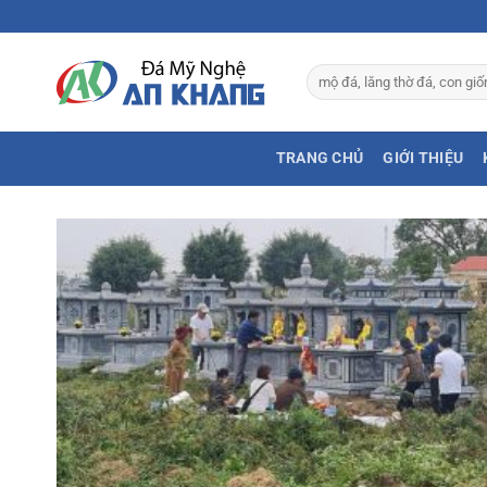
Bỏ
qua
nội
Tìm
dung
kiếm:
TRANG CHỦ
GIỚI THIỆU