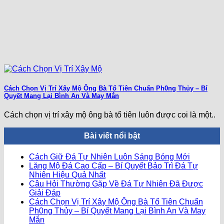
Cách Chọn Vị Trí Xây Mộ Ông Bà Tổ Tiên Chuẩn Ph0ng Thủy – Bí
Quyết Mang Lại Bình An Và May Mắn
Cách chọn vị trí xây mộ ông bà tổ tiên luôn được coi là một..
Bài viết nổi bật
Không
Cách Giữ Đá Tự Nhiên Luôn Sáng Bóng Mới
có
Lăng Mộ Đá Cao Cấp – Bí Quyết Bảo Trì Đá Tự
Không
bình
Nhiên Hiệu Quả Nhất
có
luận
Câu Hỏi Thường Gặp Về Đá Tự Nhiên Đã Được
ở
Không
bình
Giải Đáp
Cách
có
luận
Cách Chọn Vị Trí Xây Mộ Ông Bà Tổ Tiên Chuẩn
ở
Giữ
bình
Ph0ng Thủy – Bí Quyết Mang Lại Bình An Và May
Lăng
Đá
Không
luận
Mắn