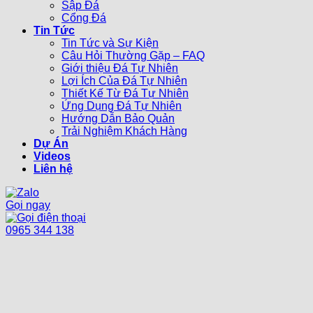
Sập Đá
Cổng Đá
Tin Tức
Tin Tức và Sự Kiện
Câu Hỏi Thường Gặp – FAQ
Giới thiệu Đá Tự Nhiên
Lợi Ích Của Đá Tự Nhiên
Thiết Kế Từ Đá Tự Nhiên
Ứng Dụng Đá Tự Nhiên
Hướng Dẫn Bảo Quản
Trải Nghiệm Khách Hàng
Dự Án
Videos
Liên hệ
Gọi ngay
0965 344 138