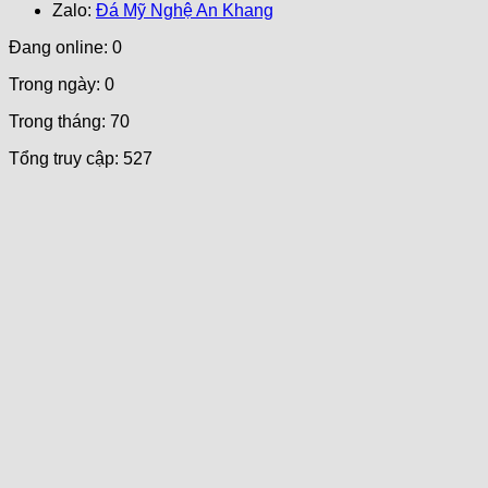
Zalo:
May
Đá Mỹ Nghệ An Khang
Mắn
Đang online: 0
Trong ngày: 0
Trong tháng: 70
Tổng truy cập: 527