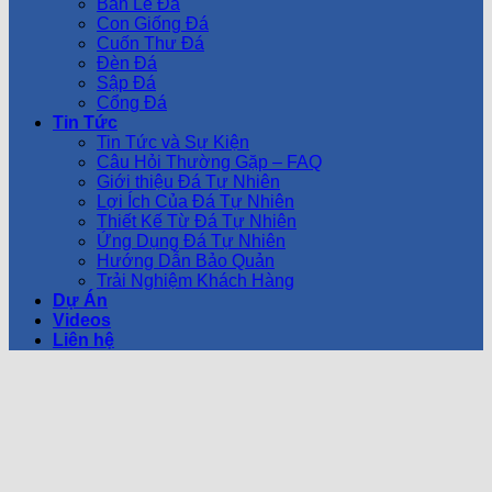
Bàn Lễ Đá
Con Giống Đá
Cuốn Thư Đá
Đèn Đá
Sập Đá
Cổng Đá
Tin Tức
Tin Tức và Sự Kiện
Câu Hỏi Thường Gặp – FAQ
Giới thiệu Đá Tự Nhiên
Lợi Ích Của Đá Tự Nhiên
Thiết Kế Từ Đá Tự Nhiên
Ứng Dụng Đá Tự Nhiên
Hướng Dẫn Bảo Quản
Trải Nghiệm Khách Hàng
Dự Án
Videos
Liên hệ