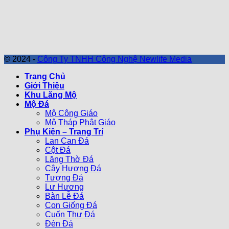
© 2024 -
Công Ty TNHH Công Nghệ Newlife Media
Trang Chủ
Giới Thiệu
Khu Lăng Mộ
Mộ Đá
Mộ Công Giáo
Mộ Tháp Phật Giáo
Phụ Kiện – Trang Trí
Lan Can Đá
Cột Đá
Lăng Thờ Đá
Cây Hương Đá
Tượng Đá
Lư Hương
Bàn Lễ Đá
Con Giống Đá
Cuốn Thư Đá
Đèn Đá