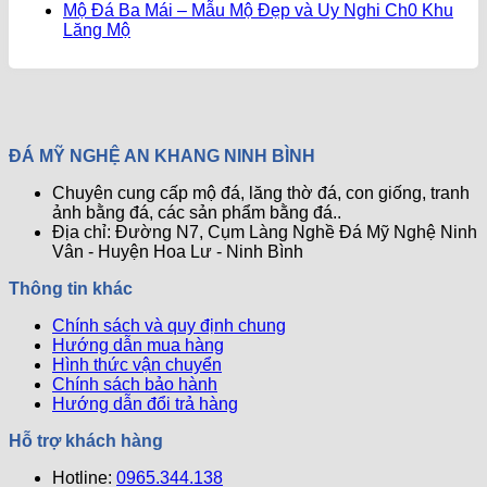
ở
Mộ
Tự
có
Mộ Đá Ba Mái – Mẫu Mộ Đẹp và Uy Nghi Ch0 Khu
Câu
Đá
Nhiên
bình
Không
Lăng Mộ
Hỏi
Cao
Luôn
luận
có
ở
Thường
Cấp
Sáng
bình
Cách
Gặp
–
Bóng
luận
Chọn
ở
Về
Bí
Mới
Vị
Mộ
Đá
Quyết
Trí
Đá
Tự
Bảo
ĐÁ MỸ NGHỆ AN KHANG NINH BÌNH
Xây
Ba
Nhiên
Trì
Mộ
Mái
Đã
Đá
Chuyên cung cấp mộ đá, lăng thờ đá, con giống, tranh
Ông
–
Được
Tự
ảnh bằng đá, các sản phẩm bằng đá..
Bà
Mẫu
Giải
Nhiên
Địa chỉ: Đường N7, Cụm Làng Nghề Đá Mỹ Nghệ Ninh
Tổ
Mộ
Đáp
Hiệu
Vân - Huyện Hoa Lư - Ninh Bình
Tiên
Đẹp
Quả
Chuẩn
và
Nhất
Thông tin khác
Ph0ng
Uy
Thủy
Nghi
Chính sách và quy định chung
–
Ch0
Hướng dẫn mua hàng
Bí
Khu
Hình thức vận chuyển
Quyết
Lăng
Chính sách bảo hành
Mang
Mộ
Hướng dẫn đổi trả hàng
Lại
Bình
Hỗ trợ khách hàng
An
Hotline:
Và
0965.344.138