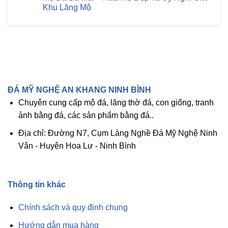
Trì
Về
luận
Khu Lăng Mộ
Đá
Đá
ở
Tự
Tự
Cách
Không
Nhiên
Nhiên
Chọn
có
Hiệu
Đã
Vị
bình
Quả
Được
Trí
luận
Nhất
Giải
Xây
ở
Đáp
Mộ
Mộ
Ông
Đá
Bà
Ba
Tổ
Mái
Tiên
–
Chuẩn
Mẫu
ĐÁ MỸ NGHỆ AN KHANG NINH BÌNH
Ph0ng
Mộ
Thủy
Đẹp
Chuyên cung cấp mộ đá, lăng thờ đá, con giống, tranh
–
và
Bí
Uy
ảnh bằng đá, các sản phẩm bằng đá..
Quyết
Nghi
Mang
Ch0
Lại
Khu
Địa chỉ: Đường N7, Cụm Làng Nghề Đá Mỹ Nghệ Ninh
Bình
Lăng
An
Mộ
Vân - Huyện Hoa Lư - Ninh Bình
Và
May
Mắn
Thông tin khác
Chính sách và quy định chung
Hướng dẫn mua hàng