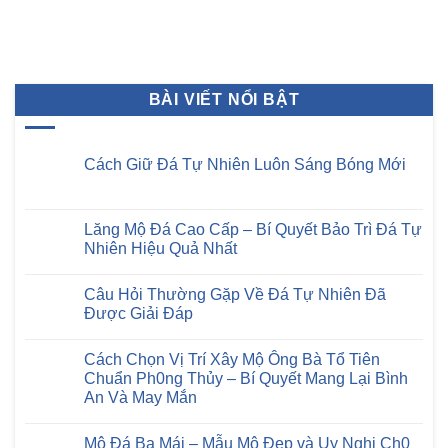
BÀI VIẾT NỔI BẬT
Cách Giữ Đá Tự Nhiên Luôn Sáng Bóng Mới
Không
có
bình
luận
Lăng Mộ Đá Cao Cấp – Bí Quyết Bảo Trì Đá Tự
ở
Nhiên Hiệu Quả Nhất
Cách
Giữ
Không
Đá
có
Tự
Câu Hỏi Thường Gặp Về Đá Tự Nhiên Đã
bình
Nhiên
luận
Được Giải Đáp
Luôn
ở
Sáng
Lăng
Không
Bóng
Mộ
có
Mới
Cách Chọn Vị Trí Xây Mộ Ông Bà Tổ Tiên
Đá
bình
Cao
luận
Chuẩn Ph0ng Thủy – Bí Quyết Mang Lại Bình
Cấp
ở
An Và May Mắn
–
Câu
Bí
Hỏi
Không
Quyết
Thường
có
Bảo
Gặp
Mộ Đá Ba Mái – Mẫu Mộ Đẹp và Uy Nghi Ch0
bình