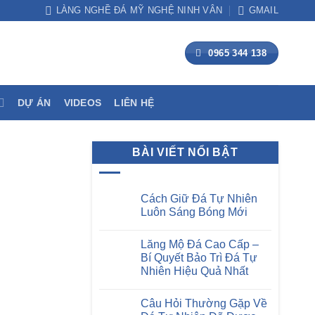
LÀNG NGHỀ ĐÁ MỸ NGHỆ NINH VÂN
GMAIL
0965 344 138
DỰ ÁN
VIDEOS
LIÊN HỆ
BÀI VIẾT NỔI BẬT
Cách Giữ Đá Tự Nhiên
Luôn Sáng Bóng Mới
Không
có
Lăng Mộ Đá Cao Cấp –
bình
luận
Bí Quyết Bảo Trì Đá Tự
ở
Nhiên Hiệu Quả Nhất
Cách
Giữ
Không
Đá
có
Tự
Câu Hỏi Thường Gặp Về
bình
Nhiên
luận