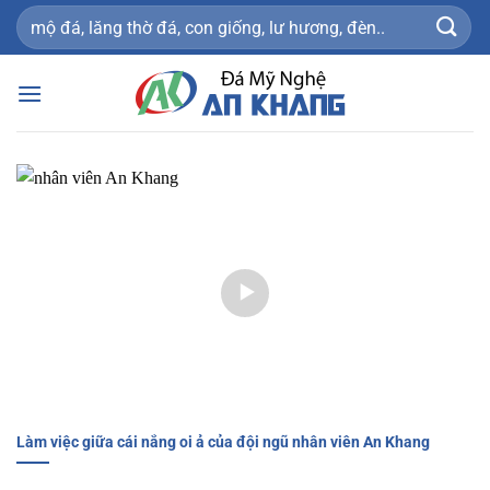
Bỏ
Tìm
qua
kiếm:
nội
dung
Làm việc giữa cái nắng oi ả của đội ngũ nhân viên An Khang