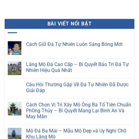
BÀI VIẾT NỔI BẬT
Cách Giữ Đá Tự Nhiên Luôn Sáng Bóng Mới
Không
có
bình
luận
Lăng Mộ Đá Cao Cấp – Bí Quyết Bảo Trì Đá Tự
ở
Nhiên Hiệu Quả Nhất
Cách
Giữ
Không
Đá
có
Tự
Câu Hỏi Thường Gặp Về Đá Tự Nhiên Đã Được
bình
Nhiên
luận
Giải Đáp
Luôn
ở
Sáng
Lăng
Không
Bóng
Mộ
có
Mới
Cách Chọn Vị Trí Xây Mộ Ông Bà Tổ Tiên Chuẩn
Đá
bình
Cao
luận
Ph0ng Thủy – Bí Quyết Mang Lại Bình An Và
Cấp
ở
May Mắn
–
Câu
Bí
Hỏi
Không
Quyết
Thường
có
Bảo
Gặp
Mộ Đá Ba Mái – Mẫu Mộ Đẹp và Uy Nghi Ch0
bình
Trì
Về
luận
Khu Lăng Mộ
Đá
Đá
ở