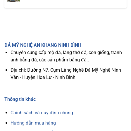
Tự
Tự
Cách
Không
Nhiên
Nhiên
Chọn
có
Hiệu
Đã
Vị
bình
Quả
Được
Trí
luận
Nhất
Giải
Xây
ở
Đáp
Mộ
Mộ
Ông
Đá
Bà
Ba
Tổ
Mái
Tiên
–
Chuẩn
Mẫu
ĐÁ MỸ NGHỆ AN KHANG NINH BÌNH
Ph0ng
Mộ
Thủy
Đẹp
Chuyên cung cấp mộ đá, lăng thờ đá, con giống, tranh
–
và
Bí
Uy
ảnh bằng đá, các sản phẩm bằng đá..
Quyết
Nghi
Mang
Ch0
Lại
Khu
Địa chỉ: Đường N7, Cụm Làng Nghề Đá Mỹ Nghệ Ninh
Bình
Lăng
An
Mộ
Vân - Huyện Hoa Lư - Ninh Bình
Và
May
Mắn
Thông tin khác
Chính sách và quy định chung
Hướng dẫn mua hàng