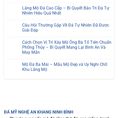
bình
luận
Lăng Mộ Đá Cao Cấp – Bí Quyết Bảo Trì Đá Tự
ở
Nhiên Hiệu Quả Nhất
Cách
Giữ
Không
Đá
có
Tự
Câu Hỏi Thường Gặp Về Đá Tự Nhiên Đã Được
bình
Nhiên
luận
Giải Đáp
Luôn
ở
Sáng
Lăng
Không
Bóng
Mộ
có
Mới
Cách Chọn Vị Trí Xây Mộ Ông Bà Tổ Tiên Chuẩn
Đá
bình
Cao
luận
Ph0ng Thủy – Bí Quyết Mang Lại Bình An Và
Cấp
ở
May Mắn
–
Câu
Bí
Hỏi
Không
Quyết
Thường
có
Bảo
Gặp
Mộ Đá Ba Mái – Mẫu Mộ Đẹp và Uy Nghi Ch0
bình
Trì
Về
luận
Khu Lăng Mộ
Đá
Đá
ở
Tự
Tự
Cách
Không
Nhiên
Nhiên
Chọn
có
Hiệu
Đã
Vị
bình
Quả
Được
Trí
luận
Nhất
Giải
Xây
ở
Đáp
Mộ
Mộ
Ông
Đá
Bà
Ba
Tổ
Mái
Tiên
–
Chuẩn
Mẫu
ĐÁ MỸ NGHỆ AN KHANG NINH BÌNH
Ph0ng
Mộ
Thủy
Đẹp