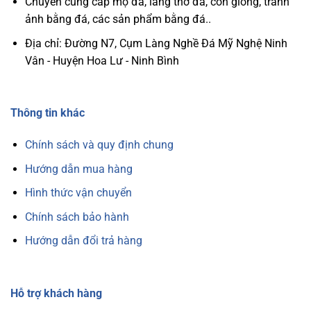
Chuyên cung cấp mộ đá, lăng thờ đá, con giống, tranh
–
và
Bí
Uy
ảnh bằng đá, các sản phẩm bằng đá..
Quyết
Nghi
Mang
Ch0
Lại
Khu
Địa chỉ: Đường N7, Cụm Làng Nghề Đá Mỹ Nghệ Ninh
Bình
Lăng
An
Mộ
Vân - Huyện Hoa Lư - Ninh Bình
Và
May
Mắn
Thông tin khác
Chính sách và quy định chung
Hướng dẫn mua hàng
Hình thức vận chuyển
Chính sách bảo hành
Hướng dẫn đổi trả hàng
Hỗ trợ khách hàng