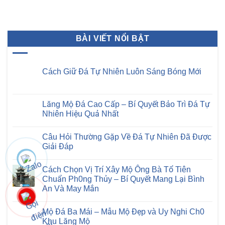
BÀI VIẾT NỔI BẬT
Cách Giữ Đá Tự Nhiên Luôn Sáng Bóng Mới
Không
có
bình
luận
Lăng Mộ Đá Cao Cấp – Bí Quyết Bảo Trì Đá Tự
ở
Nhiên Hiệu Quả Nhất
Cách
Giữ
Không
Đá
có
Tự
Câu Hỏi Thường Gặp Về Đá Tự Nhiên Đã Được
bình
Nhiên
luận
Giải Đáp
Luôn
ở
Sáng
Lăng
Không
Bóng
Mộ
có
Mới
Cách Chọn Vị Trí Xây Mộ Ông Bà Tổ Tiên
Đá
bình
Cao
luận
Chuẩn Ph0ng Thủy – Bí Quyết Mang Lại Bình
Cấp
ở
An Và May Mắn
–
Câu
Bí
Hỏi
Không
Quyết
Thường
có
Bảo
Gặp
Mộ Đá Ba Mái – Mẫu Mộ Đẹp và Uy Nghi Ch0
bình
Trì
Về
luận
Khu Lăng Mộ
Đá
Đá
ở