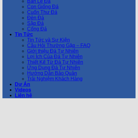
Bàn Lễ Đá
Con Giống Đá
Cuốn Thư Đá
Đèn Đá
Sập Đá
Cổng Đá
Tin Tức
Tin Tức và Sự Kiện
Câu Hỏi Thường Gặp – FAQ
Giới thiệu Đá Tự Nhiên
Lợi Ích Của Đá Tự Nhiên
Thiết Kế Từ Đá Tự Nhiên
Ứng Dụng Đá Tự Nhiên
Hướng Dẫn Bảo Quản
Trải Nghiệm Khách Hàng
Dự Án
Videos
Liên hệ