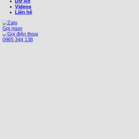
Dự Án
Videos
Liên hệ
Gọi ngay
0965 344 138