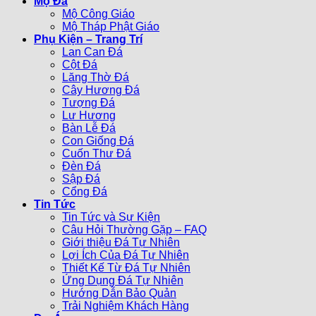
Mộ Đá
Mộ Công Giáo
Mộ Tháp Phật Giáo
Phụ Kiện – Trang Trí
Lan Can Đá
Cột Đá
Lăng Thờ Đá
Cây Hương Đá
Tượng Đá
Lư Hương
Bàn Lễ Đá
Con Giống Đá
Cuốn Thư Đá
Đèn Đá
Sập Đá
Cổng Đá
Tin Tức
Tin Tức và Sự Kiện
Câu Hỏi Thường Gặp – FAQ
Giới thiệu Đá Tự Nhiên
Lợi Ích Của Đá Tự Nhiên
Thiết Kế Từ Đá Tự Nhiên
Ứng Dụng Đá Tự Nhiên
Hướng Dẫn Bảo Quản
Trải Nghiệm Khách Hàng