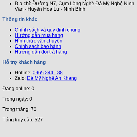
Bà
Mẫu
Giải
Nhiên
Địa chỉ: Đường N7, Cụm Làng Nghề Đá Mỹ Nghệ Ninh
Tổ
Mộ
Đáp
Hiệu
Vân - Huyện Hoa Lư - Ninh Bình
Tiên
Đẹp
Quả
Chuẩn
và
Nhất
Thông tin khác
Ph0ng
Uy
Thủy
Nghi
Chính sách và quy định chung
–
Ch0
Hướng dẫn mua hàng
Bí
Khu
Hình thức vận chuyển
Quyết
Lăng
Chính sách bảo hành
Mang
Mộ
Hướng dẫn đổi trả hàng
Lại
Bình
Hỗ trợ khách hàng
An
Hotline:
Và
0965.344.138
Zalo:
May
Đá Mỹ Nghệ An Khang
Mắn
Đang online: 0
Trong ngày: 0
Trong tháng: 70
Tổng truy cập: 527