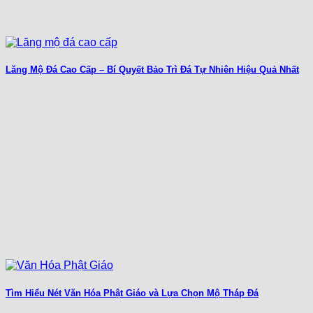
Lăng Mộ Đá Cao Cấp – Bí Quyết Bảo Trì Đá Tự Nhiên Hiệu Quả Nhất
Tìm Hiểu Nét Văn Hóa Phật Giáo và Lựa Chọn Mộ Tháp Đá