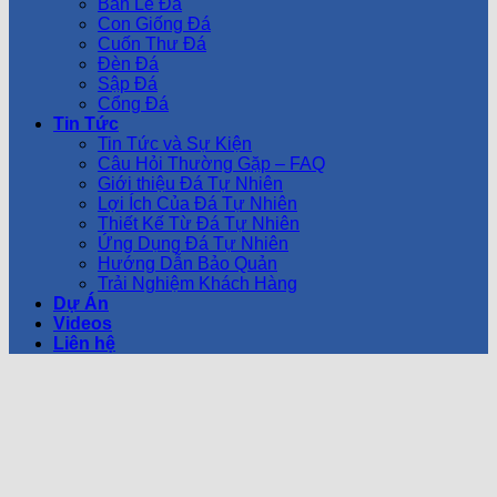
Bàn Lễ Đá
Con Giống Đá
Cuốn Thư Đá
Đèn Đá
Sập Đá
Cổng Đá
Tin Tức
Tin Tức và Sự Kiện
Câu Hỏi Thường Gặp – FAQ
Giới thiệu Đá Tự Nhiên
Lợi Ích Của Đá Tự Nhiên
Thiết Kế Từ Đá Tự Nhiên
Ứng Dụng Đá Tự Nhiên
Hướng Dẫn Bảo Quản
Trải Nghiệm Khách Hàng
Dự Án
Videos
Liên hệ