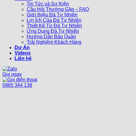
Tin Tức và Sự Kiện
Câu Hỏi Thường Gặp – FAQ
Giới thiệu Đá Tự Nhiên
Lợi Ích Của Đá Tự Nhiên
Thiết Kế Từ Đá Tự Nhiên
Ứng Dụng Đá Tự Nhiên
Hướng Dẫn Bảo Quản
Trải Nghiệm Khách Hàng
Dự Án
Videos
Liên hệ
Gọi ngay
0965 344 138