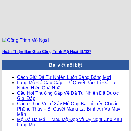
Hoàn Thiện Bàn Giao Công Trình Mộ Ngai 81*127
Bài viết nổi bật
Không
Cách Giữ Đá Tự Nhiên Luôn Sáng Bóng Mới
có
Lăng Mộ Đá Cao Cấp – Bí Quyết Bảo Trì Đá Tự
Không
bình
Nhiên Hiệu Quả Nhất
có
luận
Câu Hỏi Thường Gặp Về Đá Tự Nhiên Đã Được
ở
Không
bình
Giải Đáp
Cách
có
luận
Cách Chọn Vị Trí Xây Mộ Ông Bà Tổ Tiên Chuẩn
ở
Giữ
bình
Ph0ng Thủy – Bí Quyết Mang Lại Bình An Và May
Lăng
Đá
Không
luận
Mắn
ở
Mộ
Tự
có
Mộ Đá Ba Mái – Mẫu Mộ Đẹp và Uy Nghi Ch0 Khu
Câu
Đá
Nhiên
bình
Không
Lăng Mộ
Hỏi
Cao
Luôn
luận
có