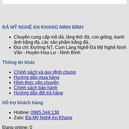
ở
Thường
Cấp
Sáng
bình
Cách
Gặp
–
Bóng
luận
Chọn
ở
Về
Bí
Mới
Vị
Mộ
Đá
Quyết
Trí
Đá
Tự
Bảo
ĐÁ MỸ NGHỆ AN KHANG NINH BÌNH
Xây
Ba
Nhiên
Trì
Mộ
Mái
Đã
Đá
Chuyên cung cấp mộ đá, lăng thờ đá, con giống, tranh
Ông
–
Được
Tự
ảnh bằng đá, các sản phẩm bằng đá..
Bà
Mẫu
Giải
Nhiên
Địa chỉ: Đường N7, Cụm Làng Nghề Đá Mỹ Nghệ Ninh
Tổ
Mộ
Đáp
Hiệu
Vân - Huyện Hoa Lư - Ninh Bình
Tiên
Đẹp
Quả
Chuẩn
và
Nhất
Thông tin khác
Ph0ng
Uy
Thủy
Nghi
Chính sách và quy định chung
–
Ch0
Hướng dẫn mua hàng
Bí
Khu
Hình thức vận chuyển
Quyết
Lăng
Chính sách bảo hành
Mang
Mộ
Hướng dẫn đổi trả hàng
Lại
Bình
Hỗ trợ khách hàng
An
Hotline:
Và
0965.344.138
Zalo:
May
Đá Mỹ Nghệ An Khang
Mắn
Đang online: 0