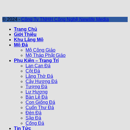
© 2024 -
Công Ty TNHH Công Nghệ Newlife Media
Trang Chủ
Giới Thiệu
Khu Lăng Mộ
Mộ Đá
Mộ Công Giáo
Mộ Tháp Phật Giáo
Phụ Kiện – Trang Trí
Lan Can Đá
Cột Đá
Lăng Thờ Đá
Cây Hương Đá
Tượng Đá
Lư Hương
Bàn Lễ Đá
Con Giống Đá
Cuốn Thư Đá
Đèn Đá
Sập Đá
Cổng Đá
Tin Tức