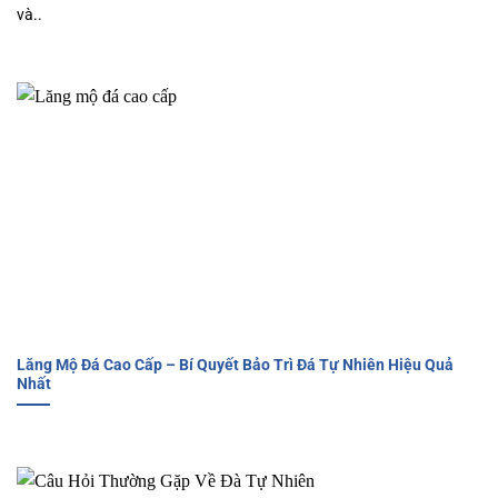
và..
Lăng Mộ Đá Cao Cấp – Bí Quyết Bảo Trì Đá Tự Nhiên Hiệu Quả
Nhất