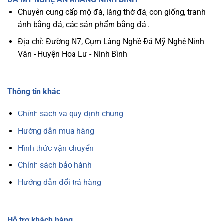
Ph0ng
Mộ
Thủy
Đẹp
Chuyên cung cấp mộ đá, lăng thờ đá, con giống, tranh
–
và
Bí
Uy
ảnh bằng đá, các sản phẩm bằng đá..
Quyết
Nghi
Mang
Ch0
Lại
Khu
Địa chỉ: Đường N7, Cụm Làng Nghề Đá Mỹ Nghệ Ninh
Bình
Lăng
An
Mộ
Vân - Huyện Hoa Lư - Ninh Bình
Và
May
Mắn
Thông tin khác
Chính sách và quy định chung
Hướng dẫn mua hàng
Hình thức vận chuyển
Chính sách bảo hành
Hướng dẫn đổi trả hàng
Hỗ trợ khách hàng