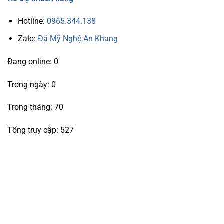
Hotline:
0965.344.138
Zalo:
Đá Mỹ Nghệ An Khang
Đang online: 0
Trong ngày: 0
Trong tháng: 70
Tổng truy cập: 527