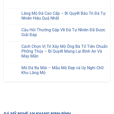
Không
có
bình
luận
Lăng Mộ Đá Cao Cấp – Bí Quyết Bảo Trì Đá Tự
ở
Nhiên Hiệu Quả Nhất
Cách
Giữ
Không
Đá
có
Tự
Câu Hỏi Thường Gặp Về Đá Tự Nhiên Đã Được
bình
Nhiên
luận
Giải Đáp
Luôn
ở
Sáng
Lăng
Không
Bóng
Mộ
có
Mới
Cách Chọn Vị Trí Xây Mộ Ông Bà Tổ Tiên Chuẩn
Đá
bình
Cao
luận
Ph0ng Thủy – Bí Quyết Mang Lại Bình An Và
Cấp
ở
May Mắn
–
Câu
Bí
Hỏi
Không
Quyết
Thường
có
Bảo
Gặp
Mộ Đá Ba Mái – Mẫu Mộ Đẹp và Uy Nghi Ch0
bình
Trì
Về
luận
Khu Lăng Mộ
Đá
Đá
ở
Tự
Tự
Cách
Không
Nhiên
Nhiên
Chọn
có
Hiệu
Đã
Vị
bình
Quả
Được
Trí
luận
Nhất
Giải
Xây
ở
Đáp
Mộ
Mộ
Ông
Đá
Bà
Ba
Tổ
Mái
Tiên
–
Chuẩn
Mẫu
ĐÁ MỸ NGHỆ AN KHANG NINH BÌNH