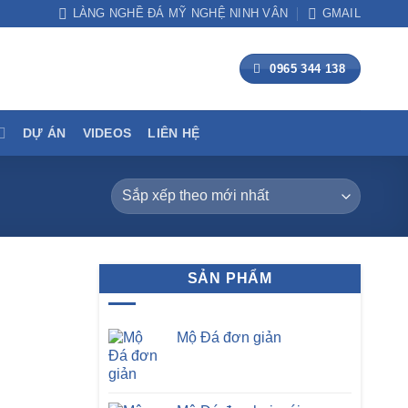
LÀNG NGHỀ ĐÁ MỸ NGHỆ NINH VÂN
GMAIL
0965 344 138
DỰ ÁN
VIDEOS
LIÊN HỆ
SẢN PHẨM
Mộ Đá đơn giản