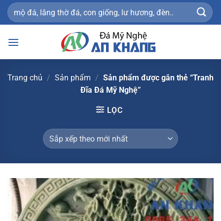
Bỏ
Tìm
qua
kiếm:
nội
dung
Trang chủ
/
Sản phẩm
/
Sản phẩm được gắn thẻ “Tranh
Đĩa Đá Mỹ Nghệ”
LỌC