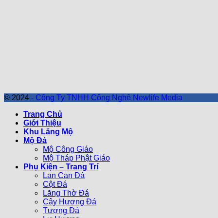
© 2024 -
Công Ty TNHH Công Nghệ Newlife Media
Trang Chủ
Giới Thiệu
Khu Lăng Mộ
Mộ Đá
Mộ Công Giáo
Mộ Tháp Phật Giáo
Phụ Kiện – Trang Trí
Lan Can Đá
Cột Đá
Lăng Thờ Đá
Cây Hương Đá
Tượng Đá