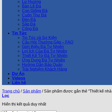
Lư Hương
Bàn Lễ Đá
Con Giống Đá
Cuốn Thư Đá
Đèn Đá
Sập Đá
Cổng Đá
Tin Tức
Tin Tức và Sự Kiện
Câu Hỏi Thường Gặp – FAQ
Giới thiệu Đá Tự Nhiên
Lợi Ích Của Đá Tự Nhiên
Thiết Kế Từ Đá Tự Nhiên
Ứng Dụng Đá Tự Nhiên
Hướng Dẫn Bảo Quản
Trải Nghiệm Khách Hàng
Dự Án
Videos
Liên hệ
Trang chủ
/
Sản phẩm
/
Sản phẩm được gắn thẻ “Thiết kế nhà 
Lọc
Hiển thị kết quả duy nhất