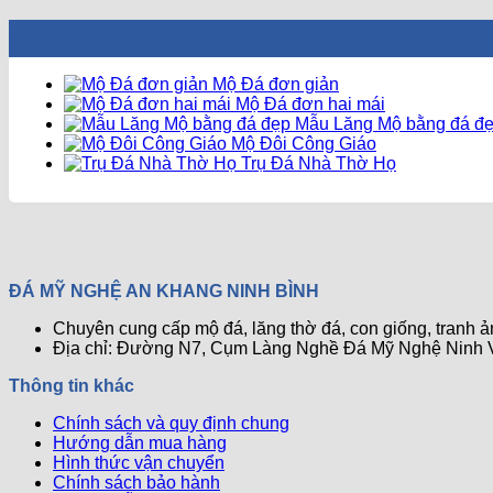
Mộ Đá đơn giản
Mộ Đá đơn hai mái
Mẫu Lăng Mộ bằng đá đ
Mộ Đôi Công Giáo
Trụ Đá Nhà Thờ Họ
ĐÁ MỸ NGHỆ AN KHANG NINH BÌNH
Chuyên cung cấp mộ đá, lăng thờ đá, con giống, tranh 
Địa chỉ: Đường N7, Cụm Làng Nghề Đá Mỹ Nghệ Ninh V
Thông tin khác
Chính sách và quy định chung
Hướng dẫn mua hàng
Hình thức vận chuyển
Chính sách bảo hành