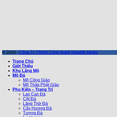
© 2024 -
Công Ty TNHH Công Nghệ Newlife Media
Trang Chủ
Giới Thiệu
Khu Lăng Mộ
Mộ Đá
Mộ Công Giáo
Mộ Tháp Phật Giáo
Phụ Kiện – Trang Trí
Lan Can Đá
Cột Đá
Lăng Thờ Đá
Cây Hương Đá
Tượng Đá