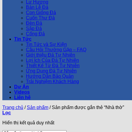
Lư Hương
Bàn Lễ Đá
Con Giống Đá
Cuốn Thư Đá
Đèn Đá
Sập Đá
Cổng Đá
Tin Tức
Tin Tức và Sự Kiện
Câu Hỏi Thường Gặp – FAQ
Giới thiệu Đá Tự Nhiên
Lợi Ích Của Đá Tự Nhiên
Thiết Kế Từ Đá Tự Nhiên
Ứng Dụng Đá Tự Nhiên
Hướng Dẫn Bảo Quản
Trải Nghiệm Khách Hàng
Dự Án
Videos
Liên hệ
Trang chủ
/
Sản phẩm
/
Sản phẩm được gắn thẻ “Nhà thờ”
Lọc
Hiển thị kết quả duy nhất