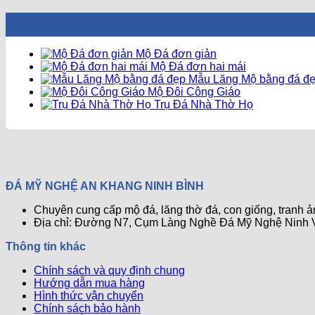
Mộ Đá đơn giản
Mộ Đá đơn hai mái
Mẫu Lăng Mộ bằng đá đ
Mộ Đôi Công Giáo
Trụ Đá Nhà Thờ Họ
ĐÁ MỸ NGHỆ AN KHANG NINH BÌNH
Chuyên cung cấp mộ đá, lăng thờ đá, con giống, tranh 
Địa chỉ: Đường N7, Cụm Làng Nghề Đá Mỹ Nghệ Ninh V
Thông tin khác
Chính sách và quy định chung
Hướng dẫn mua hàng
Hình thức vận chuyển
Chính sách bảo hành